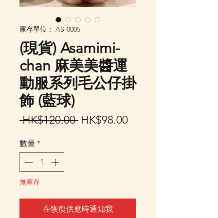
庫存單位： AS-0005
(現貨) Asamimi-
chan 麻美美醬運
動服系列毛公仔掛
飾 (藍球)
一
促
 HK$120.00 
HK$98.00
般
銷
數量
*
價
價
格
格
無庫存
在恢復供應時通知我