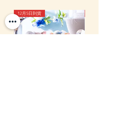
12月5日到貨
10-16日到貨
mofusand Something Blue 婚禮
mofusand×Sanrio Chara
對裝毛公仔套裝 (花嫁貓貓・花
Kiramekko 淚眼毛公仔掛
婿貓貓)
款) (盲盒)
一般價格
促銷價格
價格
HK$999.00
HK$888.00
HK$218.00