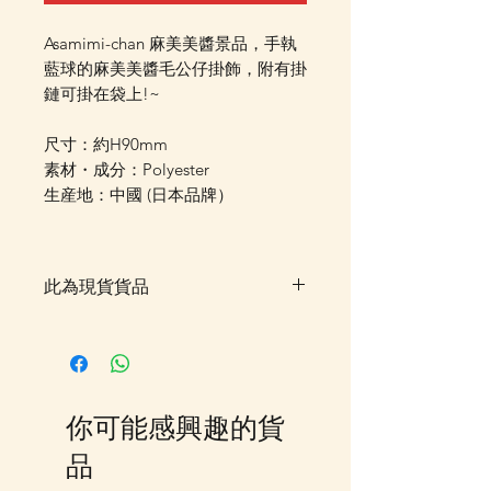
Asamimi-chan 麻美美醬景品，手執
藍球的麻美美醬毛公仔掛飾，附有掛
鏈可掛在袋上!~
尺寸：約H90mm
素材・成分：Polyester
生産地：中國 (日本品牌）
此為現貨貨品
客戶可以直接放入購物車及Check
Out 購買, 如系統顯示為"無庫
存"或"未能放入購物車時, 可以
Facebook PM 或 Whatsapp 我們
你可能感興趣的貨
訂貨, 詳情請Facebook PM 或
Whatsapp 聯絡我們
品