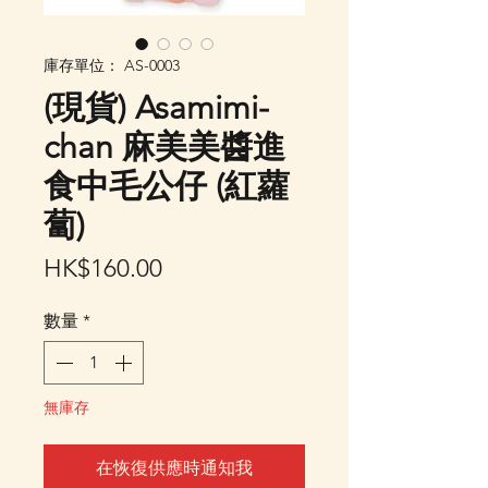
庫存單位： AS-0003
(現貨) Asamimi-
chan 麻美美醬進
食中毛公仔 (紅蘿
蔔)
價
HK$160.00
格
數量
*
無庫存
在恢復供應時通知我