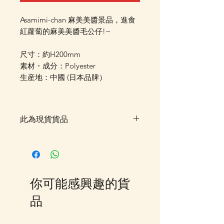
Asamimi-chan 麻美美醬景品，進食
紅蘿蔔的麻美美醬毛公仔!~
尺寸：約H200mm
素材・成分：Polyester
生産地：中國 (日本品牌）
此為現貨貨品
客戶可以直接放入購物車及Check
Out 購買, 如系統顯示為"無庫
存"或"未能放入購物車時, 可以
Facebook PM 或 Whatsapp 我們
你可能感興趣的貨
訂貨, 詳情請Facebook PM 或
Whatsapp 聯絡我們
品