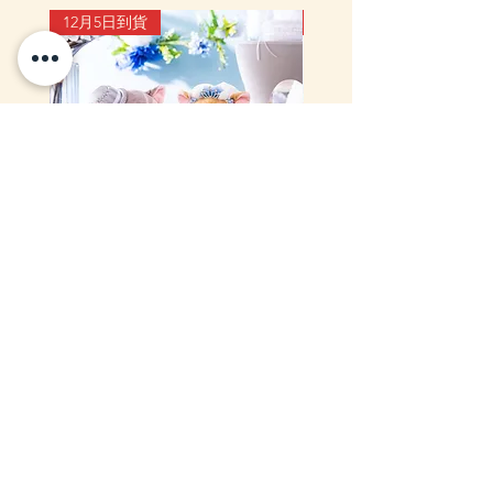
12月5日到貨
10-16日到貨
mofusand Something Blue 婚禮
mofusand×Sanrio Chara
對裝毛公仔套裝 (花嫁貓貓・花
Kiramekko 淚眼毛公仔掛
婿貓貓)
款) (盲盒)
一般價格
促銷價格
價格
HK$999.00
HK$888.00
HK$218.00
info@zakka-store.com