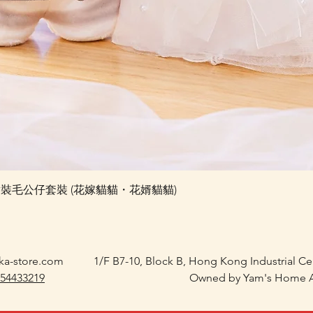
快速瀏覽
e 婚禮對裝毛公仔套裝 (花嫁貓貓・花婿貓貓)
ka-store.com
1/F B7-10, Block B, Hong Kong Industrial C
 54433219
Owned by Yam's Home A