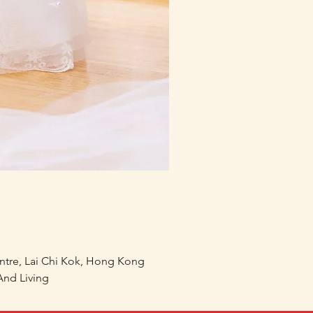
mofusand×Sanrio Charac
價格
HK$218.00
entre, Lai Chi Kok, Hong Kong
nd Living