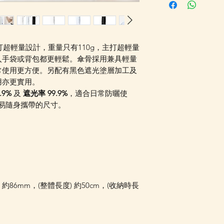
統顯示為"無庫存"
Facebook PM 或
Facebook PM 或
打超輕量設計，重量只有110g，主打超輕量
入手袋或背包都更輕鬆。傘骨採用兼具輕量
常使用更方便。另配有黑色遮光塗層加工及
用亦更實用。
.9%
及
遮光率 99.9%
，適合日常防曬使
屬容易隨身攜帶的尺寸。
) 約86mm，(整體長度) 約50cm，(收納時長