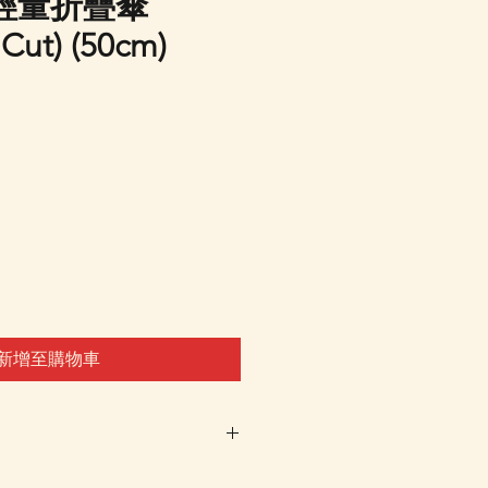
輕量折疊傘
Cut) (50cm)
新增至購物車
車及Check Out 購買, 如系