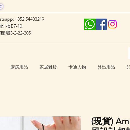
題
atsapp:+852 54433219
1樓B7-10
3-2-22-205
廚房用品
家居雜貨
卡通人物
外出用品
(現貨) Ama