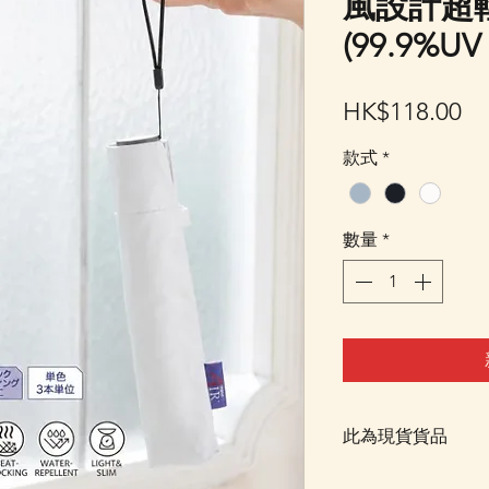
風設計超
(99.9%UV 
價
HK$118.00
格
款式
*
數量
*
此為現貨貨品
客戶可以直接放入購物