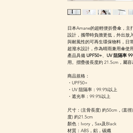
日本Amane的超輕便折疊傘，主
設計，攜帶時負擔更低，外出放
與耐風性的可再生環保物料，日
超潑水設計，作為晴雨兼用傘使
產品具備
UPF50+
、
UV 阻隔率 99
用。摺疊後長度約 21.5cm，
商品規格：
・UPF50+
・UV 阻隔率：99.9%以上
・遮光率：99.9%以上
尺寸：(主骨長度) 約50cm，(直徑
度) 約21.5cm
顏色：Ivory，Sax及Black
材質：ABS，鋁，碳纖