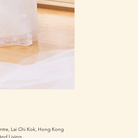
mofusand×Sanrio Charac
價格
HK$218.00
entre, Lai Chi Kok, Hong Kong
nd Living