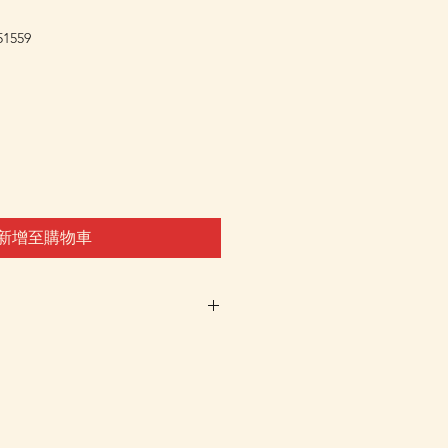
1559
新增至購物車
車及Check Out 購買, 如系
或 未能放入購物車時, 可以
 Whatsapp 我們訂貨, 詳情請
 Whatsapp 聯絡我們