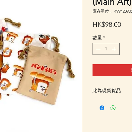
(Main Art)
庫存單位： 499420905
價
HK$98.00
格
數量
*
此為現貨貨品
客戶可以直接放入購物
統顯示為"無庫存"
Facebook PM 或
Facebook PM 或