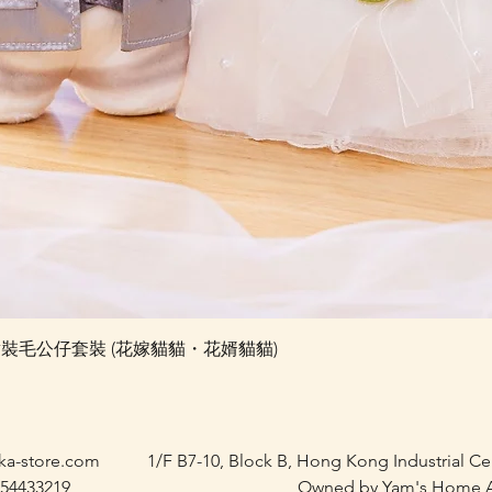
快速瀏覽
e 婚禮對裝毛公仔套裝 (花嫁貓貓・花婿貓貓)
ka-store.com
1/F B7-10, Block B, Hong Kong Industrial C
 54433219
Owned by Yam's Home A