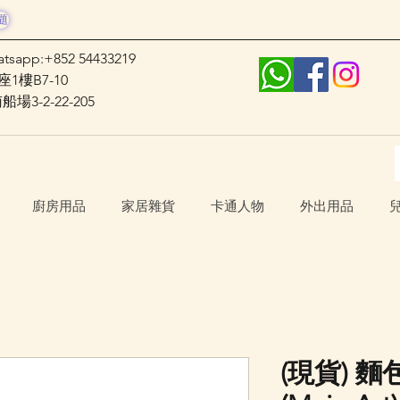
題
atsapp:+852 54433219
1樓B7-10
3-2-22-205
廚房用品
家居雜貨
卡通人物
外出用品
(現貨) 