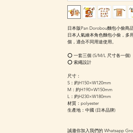
日本版Pan Dorobou麵包小偷商
日本人氣繪本角色麵包小偷，多
個，適合不同用途使用。
⭕️ 一套三個 (S/M/L 尺寸各一個)
⭕️ 索繩設計
尺寸：
S：約H150×W120mm
M：約H190×W150mm
L：約H230×W180mm
材質：polyester
生產地：中國 (日本品牌)
誠邀你加入我們的 Whatsapp Gr