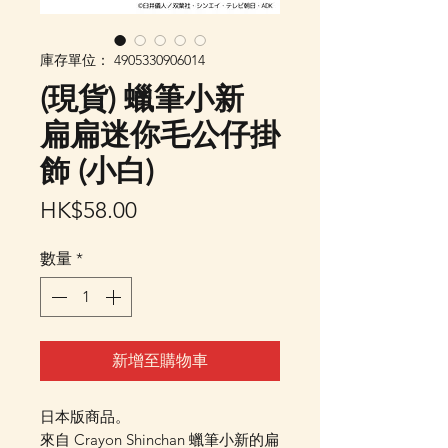
庫存單位： 4905330906014
(現貨) 蠟筆小新
扁扁迷你毛公仔掛
飾 (小白)
價
HK$58.00
格
數量
*
新增至購物車
日本版商品。
來自 Crayon Shinchan 蠟筆小新的扁