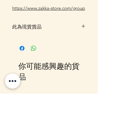
https://www.zakka-store.com/group
此為現貨貨品
客戶可以直接放入購物車及Check
Out 購買, 如系統顯示為"無庫
存"或 未能放入購物車時, 可以
Facebook PM 或 Whatsapp 我們
你可能感興趣的貨
訂貨, 詳情請Facebook PM 或
Whatsapp 聯絡我們
品
12月5日到貨
10-16日到貨