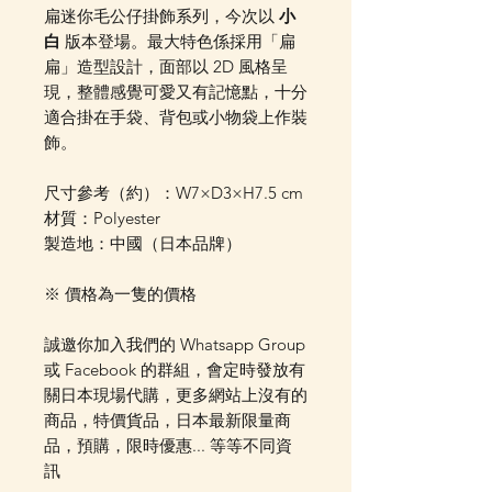
扁迷你毛公仔掛飾系列，今次以
小
白
版本登場。最大特色係採用「扁
扁」造型設計，面部以 2D 風格呈
現，整體感覺可愛又有記憶點，十分
適合掛在手袋、背包或小物袋上作裝
飾。
尺寸參考（約）：W7×D3×H7.5 cm
材質：Polyester
製造地：中國（日本品牌）
※ 價格為一隻的價格
誠邀你加入我們的 Whatsapp Group
或 Facebook 的群組，會定時發放有
關日本現場代購，更多網站上沒有的
商品，特價貨品，日本最新限量商
品，預購，限時優惠... 等等不同資
訊