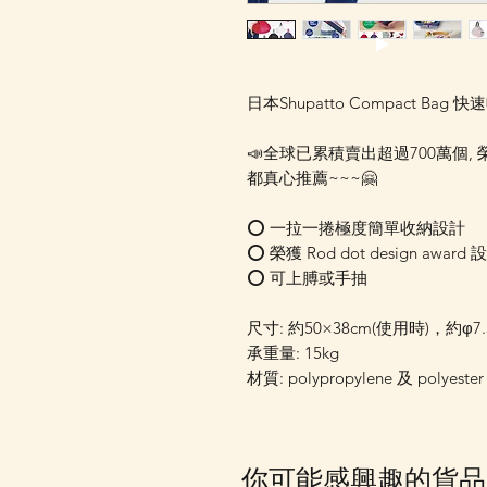
日本Shupatto Compact Bag 
📣全球已累積賣出超過700萬個, 榮獲 R
都真心推薦~~~🤗
⭕️ 一拉一捲極度簡單收納設計
⭕️ 榮獲 Rod dot design awar
⭕️ 可上膊或手抽
尺寸: 約50×38cm(使用時)，約φ7.
承重量: 15kg
材質: polypropylene 及 polyester
你可能感興趣的貨品