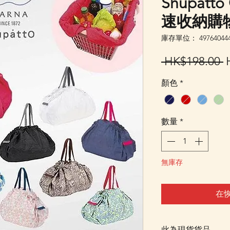
Shupatto
速收納購物環
庫存單位： 497640444
 HK$198.00 
顏色
*
數量
*
無庫存
在
此為現貨貨品