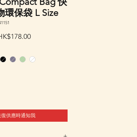
 Compact Bag 快
保袋 L Size
1151
一
促
HK$178.00
般
銷
價
價
格
格
恢復供應時通知我