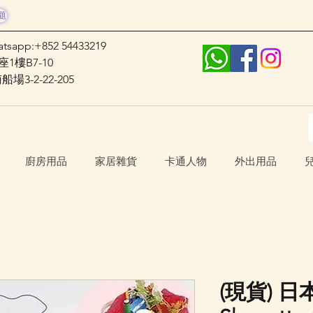
題
atsapp:+852 54433219
1樓B7-10
3-2-22-205
廚房用品
家居雜貨
卡通人物
外出用品
(現貨) 日本