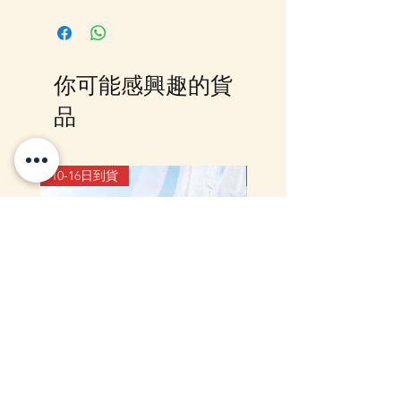
客戶可以直接放入購物車及Check
Out 購買, 如系統顯示為"無庫
存"或 未能放入購物車時, 可以
Facebook PM 或 Whatsapp 我們
你可能感興趣的貨
訂貨, 詳情請Facebook PM 或
Whatsapp 聯絡我們
品
10-16日到貨
10-16日到貨
mofusand×Sanrio Characters
(預訂) mofusand 熱鬧