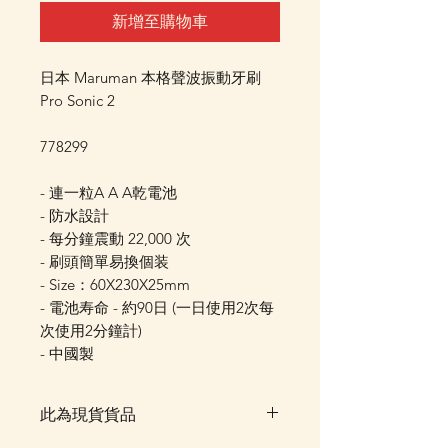
新增至購物車
日本 Maruman 本格聲波振動牙刷
Pro Sonic 2
778299
​- 連一粒A A A乾電池
- 防水設計
- 每分鐘震動 22,000 次
- 刷頭簡單易換個装
- Size：60X230X25mm
- 電池寿命 - 約90日 (一日使用2次每
次使用2分鐘計)
- 中國製
此為現貨貨品