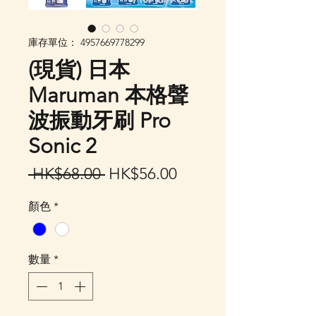
庫存單位： 4957669778299
(現貨) 日本
Maruman 本格聲
波振動牙刷 Pro
Sonic 2
一
促
 HK$68.00 
HK$56.00
般
銷
顏色
*
價
價
格
格
數量
*