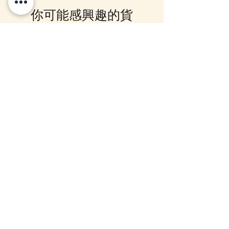
Facebook PM 或 Whatsapp 我們
你可能感興趣的貨
訂貨, 詳情請Facebook PM 或
Whatsapp 聯絡我們
品
12月5日到貨
10-16日到貨
mofusand Something Blue 婚禮
mofusand×Sanrio Chara
對裝毛公仔套裝 (花嫁貓貓・花
Kiramekko 淚眼毛公仔掛
婿貓貓)
款) (盲盒)