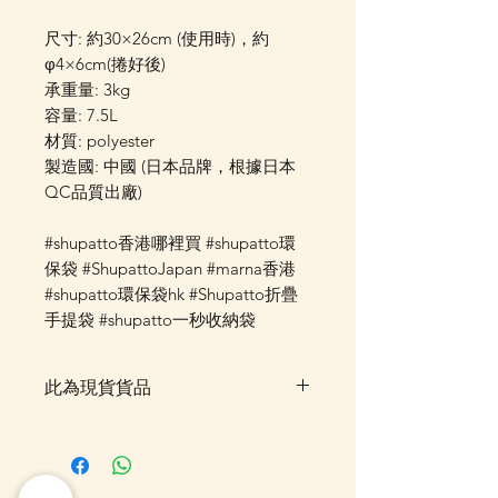
尺寸: 約30×26cm (使用時)，約
φ4×6cm(捲好後)
承重量: 3kg
容量: 7.5L
材質: polyester
製造國: 中國 (日本品牌，根據日本
QC品質出廠)
#shupatto香港哪裡買 #shupatto環
保袋 #ShupattoJapan #marna香港
#shupatto環保袋hk #Shupatto折疊
手提袋 #shupatto一秒收納袋
此為現貨貨品
客戶可以直接放入購物車及Check
Out 購買, 如系統顯示為"無庫
存"或 未能放入購物車時, 可以