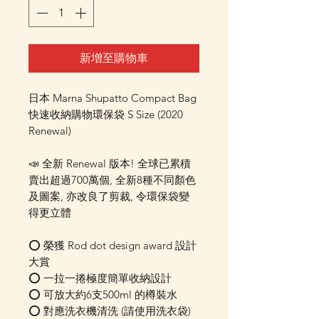
新增至購物車
日本 Marna Shupatto Compact Bag
快速收納購物環保袋 S Size (2020
Renewal)
📣 全新 Renewal 版本! 全球已累積
賣出超過700萬個, 全新8種不同顏色
及圖案, 亦改良了剪裁, 令環保袋變
得更立體
⭕️ 榮獲 Rod dot design award 設計
大賞
⭕️ 一拉一捲極度簡單收納設計
⭕️ 可放大約6支500ml 的樽裝水
⭕️ 對應洗衣機清洗 (請使用洗衣袋)