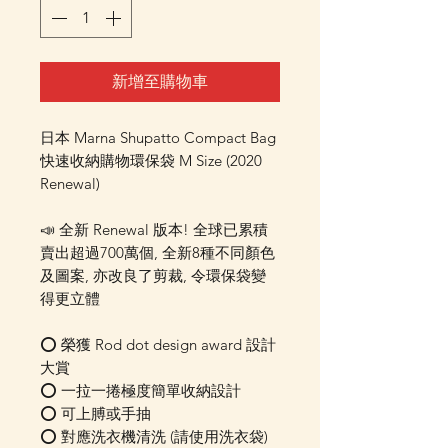
新增至購物車
日本 Marna Shupatto Compact Bag
快速收納購物環保袋 M Size (2020
Renewal)
📣 全新 Renewal 版本! 全球已累積
賣出超過700萬個, 全新8種不同顏色
及圖案, 亦改良了剪裁, 令環保袋變
得更立體
⭕️ 榮獲 Rod dot design award 設計
大賞
⭕️ 一拉一捲極度簡單收納設計
⭕️ 可上膊或手抽
⭕️ 對應洗衣機清洗 (請使用洗衣袋)