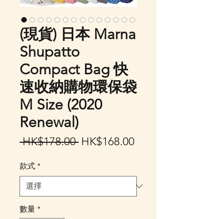
(現貨) 日本 Marna
Shupatto
Compact Bag 快
速收納購物環保袋
M Size (2020
Renewal)
一
促
 HK$178.00 
HK$168.00
般
銷
款式
*
價
價
格
格
數量
*