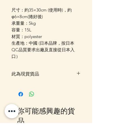
尺寸：約35×30cm (使用時)，約
φ6×8cm(捲好後)
承重量：5kg
容量：15L
材質：polyester
生產地：中國 (日本品牌，按日本
QC品質要求出廠及直接從日本入
口）
此為現貨貨品
客戶可以直接放入購物車及Check
Out 購買, 如系統顯示為"無庫
存"或 未能放入購物車時, 可以
Facebook PM 或 Whatsapp 我們
你可能感興趣的貨
訂貨, 詳情請Facebook PM 或
Whatsapp 聯絡我們
品