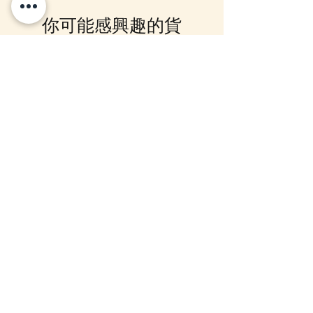
Facebook PM 或 Whatsapp 我們
你可能感興趣的貨
訂貨, 詳情請Facebook PM 或
Whatsapp 聯絡我們
品
10-16日到貨
10-16日到貨
mofusand×Sanrio Characters
(預訂) mofusand 熱鬧
Kiramekko 淚眼毛公仔掛飾 (全6
公仔掛飾
款) (盲盒)
價格
HK$168.00