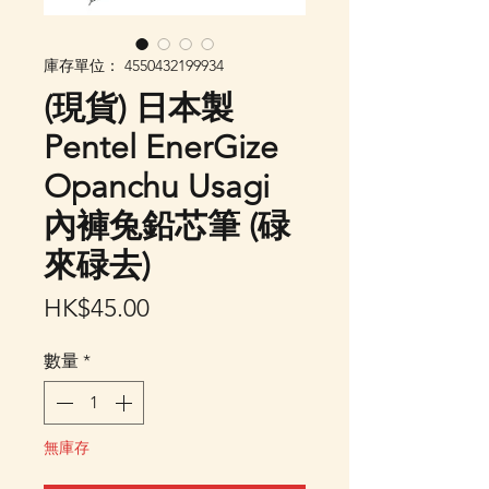
庫存單位： 4550432199934
(現貨) 日本製
Pentel EnerGize
Opanchu Usagi
內褲兔鉛芯筆 (碌
來碌去)
價
HK$45.00
格
數量
*
無庫存