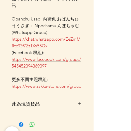
訊
Opanchu Usagi 內褲兔 おぱんちゅ
ううさぎ + Npochamu んぽちゃむ
(Whatsapp Group):
https://chat.whatsapp.com/EeZmM
Rtc93f7Zz1Xx55Gxi
(Facebook 群組):
https://www.facebook.com/groups/
545452094369097
更多不同主題群組:
https://www.zakka-store.com/group
此為現貨貨品
客戶可以直接放入購物車及Check
Out 購買, 如系統顯示為"無庫
存"或 未能放入購物車時, 可以