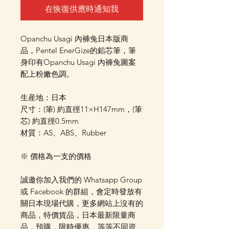
在恢復供應時通知我
Opanchu Usagi 內褲兔日本版商
品，Pentel EnerGize的鉛芯筆，筆
身印有Opanchu Usagi 內褲兔圖案
配上粉嫩色調。
生産地：日本
尺寸：(筆) 約直徑11×H147mm，(筆
芯) 約直徑0.5mm
材質：AS、ABS、Rubber
※ 價格為一支的價格
誠邀你加入我們的 Whatsapp Group
或 Facebook 的群組，會定時發放有
關日本現場代購，更多網站上沒有的
商品，特價貨品，日本最新限量商
品，預購，限時優惠... 等等不同資