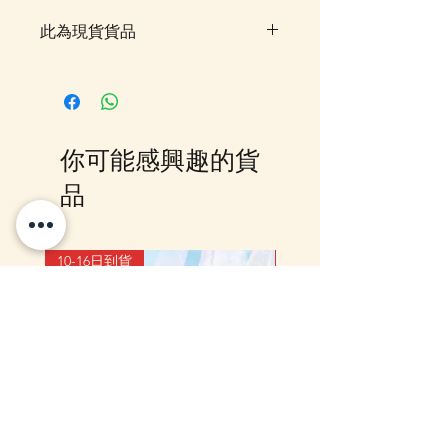
此為現貨貨品
客戶可以直接放入購物車及Check
Out 購買, 如系統顯示為"無庫
存"或 未能放入購物車時, 可以
Facebook PM 或 Whatsapp 我們
你可能感興趣的貨
訂貨, 詳情請Facebook PM 或
Whatsapp 聯絡我們
品
10-16日到貨
10-16日到貨