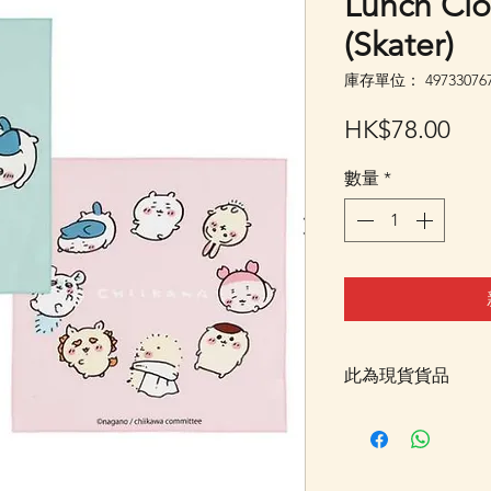
Lunch C
(Skater)
庫存單位： 497330767
價
HK$78.00
格
數量
*
此為現貨貨品
客戶可以直接放入購物
統顯示為"無庫存"
Facebook PM 或