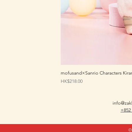
mofusand×Sanrio Characters
價格
HK$218.00
info@zak
+852
©