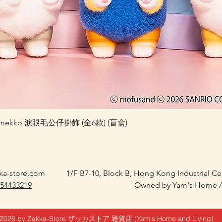
快速瀏覽
 Kiramekko 淚眼毛公仔掛飾 (全6款) (盲盒)
ka-store.com
1/F B7-10, Block B, Hong Kong Industrial C
 54433219
Owned by Yam's Home A
2026 by Zakka-Store ザッカストア 雜貨店 (Yam's Home and Living)