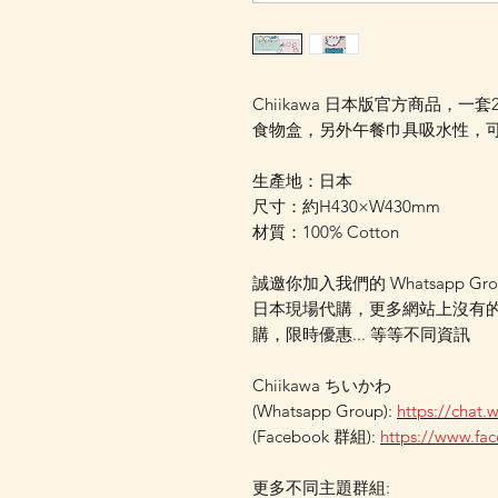
Chiikawa 日本版官方商品，
食物盒，另外午餐巾具吸水性，
生產地：日本
尺寸：約H430×W430mm
材質：100% Cotton
誠邀你加入我們的 Whatsapp Gr
日本現場代購，更多網站上沒有
購，限時優惠... 等等不同資訊
Chiikawa ちいかわ
(Whatsapp Group):
https://chat
(Facebook 群組):
https://www.f
更多不同主題群組: