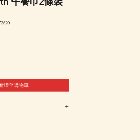
loth 午餐巾2條裝
2620
新增至購物車
車及Check Out 購買, 如系
或"未能放入購物車時, 可以
 Whatsapp 我們訂貨, 詳情請