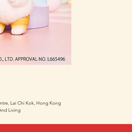
(預訂) mofusand 熱鬧祭
價格
HK$168.00
entre, Lai Chi Kok, Hong Kong
nd Living