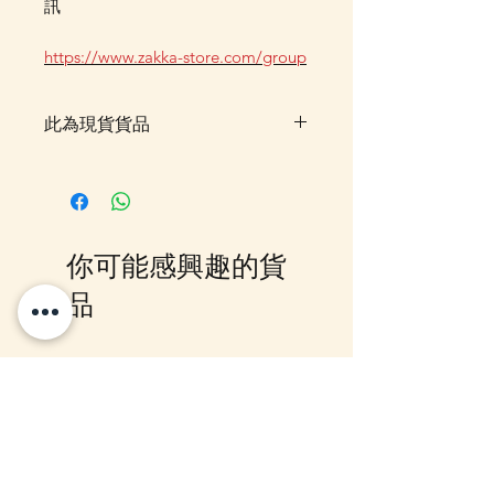
訊
https://www.zakka-store.com/group
此為現貨貨品
客戶可以直接放入購物車及Check
Out 購買, 如系統顯示為"無庫
存"或 未能放入購物車時, 可以
Facebook PM 或 Whatsapp 我們
你可能感興趣的貨
訂貨, 詳情請Facebook PM 或
Whatsapp 聯絡我們
品
12月5日到貨
10-16日到貨