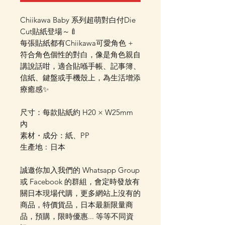
Chiikawa Baby 系列超萌對白付Die
Cut貼紙登場～🍼
每張貼紙都有Chiikawa可愛角色 +
符合角色個性的對白，像是角色親自
講說話咁，適合貼喺手帳、記事簿、
信紙、鍵盤或手機殼上，為生活增添
療癒感✨
尺寸：每款貼紙約 H20 × W25mm
內
素材・成分：紙、PP
生產地﹕日本
誠邀你加入我們的 Whatsapp Group
或 Facebook 的群組，會定時發放有
關日本現場代購，更多網站上沒有的
商品，特價貨品，日本最新限量商
品，預購，限時優惠... 等等不同資