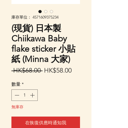
庫存單位： 4571609375234
(現貨) 日本製
Chiikawa Baby
flake sticker 小貼
紙 (Minna 大家)
一
促
 HK$68.00 
HK$58.00
般
銷
數量
*
價
價
格
格
無庫存
在恢復供應時通知我