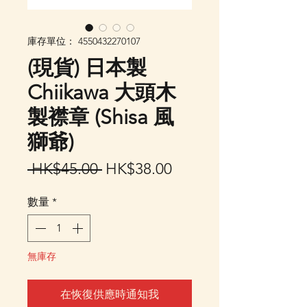
庫存單位： 4550432270107
(現貨) 日本製
Chiikawa 大頭木
製襟章 (Shisa 風
獅爺)
一
促
 HK$45.00 
HK$38.00
般
銷
數量
*
價
價
格
格
無庫存
在恢復供應時通知我