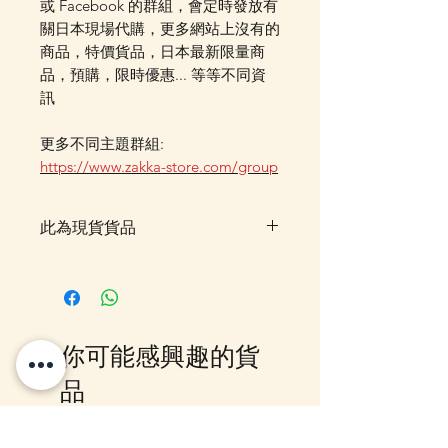
或 Facebook 的群組，會定時發放有
關日本現場代購，更多網站上沒有的
商品，特價貨品，日本最新限量商
品，預購，限時優惠... 等等不同資
訊
更多不同主題群組:
https://www.zakka-store.com/group
此為現貨貨品
客戶可以直接放入購物車及Check
Out 購買, 如系統顯示為"無庫
存"或"未能放入購物車時, 可以
Facebook PM 或 Whatsapp 我們
你可能感興趣的貨
訂貨, 詳情請Facebook PM 或
Whatsapp 聯絡我們
品