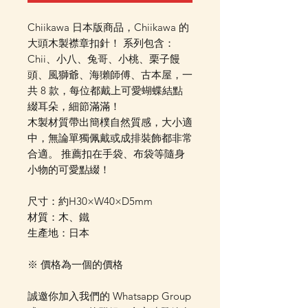
Chiikawa 日本版商品，Chiikawa 的
大頭木製襟章扣針！ 系列包含：
Chii、小八、兔哥、小桃、栗子饅
頭、風獅爺、海獺師傅、古本屋，一
共 8 款，每位都戴上可愛蝴蝶結點
綴耳朵，細節滿滿！
木製材質帶出簡樸自然質感，大小適
中，無論單獨佩戴或成排裝飾都非常
合適。 推薦扣在手袋、布袋等隨身
小物的可愛點綴！
尺寸：約H30×W40×D5mm
材質：木、鐵
生產地：日本
※ 價格為一個的價格
誠邀你加入我們的 Whatsapp Group