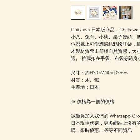
Chiikawa 日本版商品，Chiik
小八、兔哥、小桃、栗子饅頭、風
位都戴上可愛蝴蝶結點綴耳朵，
木製材質帶出簡樸自然質感，大
適。 推薦扣在手袋、布袋等隨身
尺寸：約H30×W40×D5mm
材質：木、鐵
生產地：日本
※ 價格為一個的價格
誠邀你加入我們的 Whatsapp Gr
日本現場代購，更多網站上沒有
購，限時優惠... 等等不同資訊