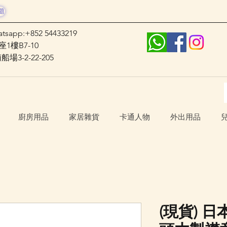
題
atsapp:+852 54433219
1樓B7-10
3-2-22-205
廚房用品
家居雜貨
卡通人物
外出用品
(現貨) 日本