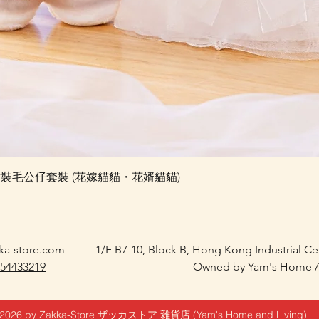
快速瀏覽
e 婚禮對裝毛公仔套裝 (花嫁貓貓・花婿貓貓)
ka-store.com
1/F B7-10, Block B, Hong Kong Industrial C
 54433219
Owned by Yam's Home A
2026 by Zakka-Store ザッカストア 雜貨店 (Yam's Home and Living)