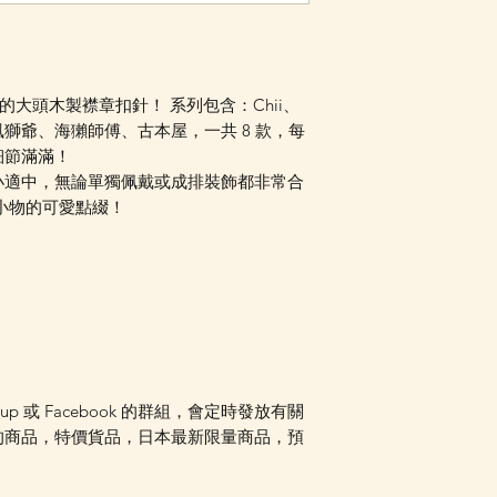
Facebook PM 或
awa 的大頭木製襟章扣針！ 系列包含：Chii、
獅爺、海獺師傅、古本屋，一共 8 款，每
細節滿滿！
小適中，無論單獨佩戴或成排裝飾都非常合
小物的可愛點綴！
oup 或 Facebook 的群組，會定時發放有關
的商品，特價貨品，日本最新限量商品，預