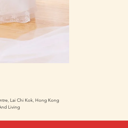
mofusand×Sanrio Charac
價格
HK$218.00
entre, Lai Chi Kok, Hong Kong
nd Living