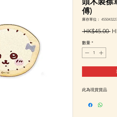
頭木製襟章 
傅)
庫存單位： 455043227
一
 HK$45.00 
H
般
數量
*
價
格
此為現貨貨品
客戶可以直接放入購物
統顯示為"無庫存"
Facebook PM 或