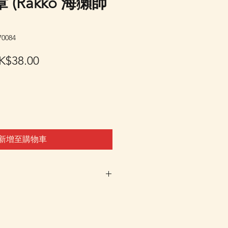
(Rakko 海獺師
0084
促
K$38.00
銷
價
格
新增至購物車
車及Check Out 購買, 如系
或"未能放入購物車時, 可以
 Whatsapp 我們訂貨, 詳情請