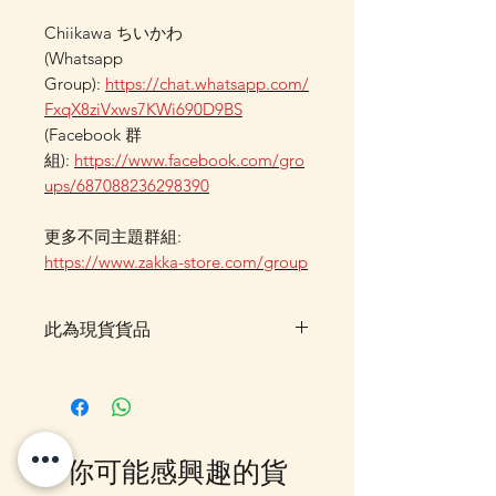
Chiikawa ちいかわ
(Whatsapp
Group):
https://chat.whatsapp.com/
FxqX8ziVxws7KWi690D9BS
(Facebook 群
組):
https://www.facebook.com/gro
ups/687088236298390
更多不同主題群組:
https://www.zakka-store.com/group
此為現貨貨品
客戶可以直接放入購物車及Check
Out 購買, 如系統顯示為"無庫
存"或 未能放入購物車時, 可以
Facebook PM 或 Whatsapp 我們
你可能感興趣的貨
訂貨, 詳情請Facebook PM 或