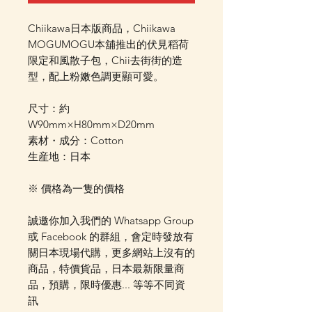
Chiikawa日本版商品，Chiikawa
MOGUMOGU本舖推出的伏見稻荷
限定和風散子包，Chii去街街的造
型，配上粉嫩色調更顯可愛。
尺寸：約
W90mm×H80mm×D20mm
素材・成分：Cotton
生産地：日本
※ 價格為一隻的價格
誠邀你加入我們的 Whatsapp Group
或 Facebook 的群組，會定時發放有
關日本現場代購，更多網站上沒有的
商品，特價貨品，日本最新限量商
品，預購，限時優惠... 等等不同資
訊