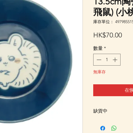
13.5cm陶
飛鼠) (小桃
庫存單位： 497985515
價
HK$70.00
格
數量
*
無庫存
在
缺貨中
此貨品暫售罄，暫
記"在恢復供應時