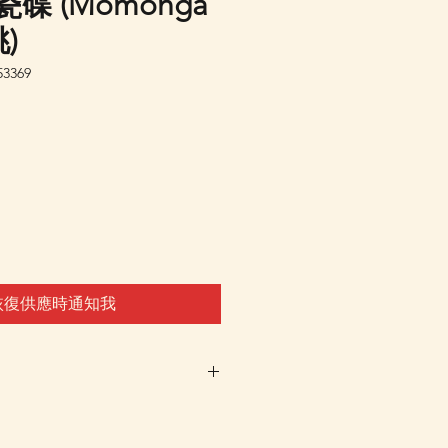
瓷碟 (Momonga
)
3369
恢復供應時通知我
未有返貨預定，客戶可先登
通知我"，系統會在返貨時電郵通