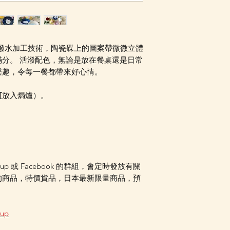
知，或可加入我們的W
組內發放最新消息。 
是否可以訂貨。
用特殊撥水加工技術，陶瓷碟上的圖案帶微微立體
分。 活潑配色，無論是放在餐桌還是日常
樂趣，令每一餐都帶來好心情。
可
放入焗爐）。
oup 或 Facebook 的群組，會定時發放有關
的商品，特價貨品，日本最新限量商品，預
oup