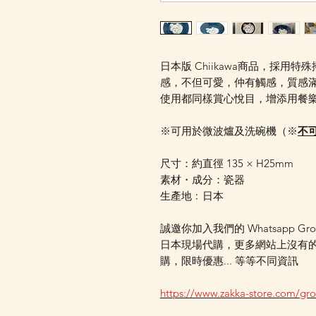
日本版 Chiikawa商品，採
感，不但可愛，仲有觸感，質感滿
使用都同樣賞心悅目，增添用餐
※可用於微波爐及洗碗機（※
不
尺寸：約直徑 135 × H25mm
素材・成分：瓷器
生產地﹕日本
誠邀你加入我們的 Whatsapp Gr
日本現場代購，更多網站上沒有
購，限時優惠... 等等不同資訊
https://www.zakka-store.com/gr