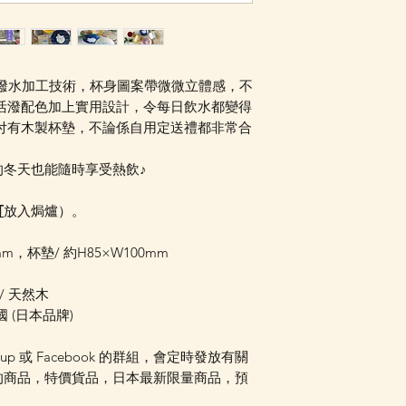
知，或可加入我們的W
組內發放最新消息。 
是否可以訂貨。
用特殊撥水加工技術，杯身圖案帶微微立體感，不
活潑配色加上實用設計，令每日飲水都變得
付有木製杯墊，不論係自用定送禮都非常合
冬天也能隨時享受熱飲♪
可
放入焗爐）。
mm，杯墊/ 約H85×W100mm
/ 天然木
 (日本品牌)
oup 或 Facebook 的群組，會定時發放有關
的商品，特價貨品，日本最新限量商品，預