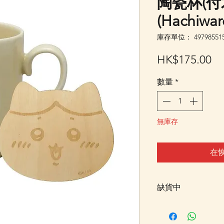
陶瓷杯(付
(Hachiw
庫存單位： 497985515
價
HK$175.00
格
數量
*
無庫存
在
缺貨中
此貨品暫售罄，暫
記"在恢復供應時