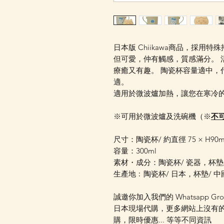
日本版 Chiikawa商品，採
但可愛，仲有觸感，質感滿分。 
療癒又有趣。 陶瓷杯容量適中，
適。
適用於微波爐加熱，讓您在寒冷的
※可用於微波爐及洗碗機（※
不
尺寸：陶瓷杯/ 約直徑 75 × H90
容量：300ml
素材・成分：陶瓷杯/ 瓷器，杯墊
生產地﹕陶瓷杯/ 日本，杯墊/ 中國
誠邀你加入我們的 Whatsapp Gr
日本現場代購，更多網站上沒有
購，限時優惠... 等等不同資訊