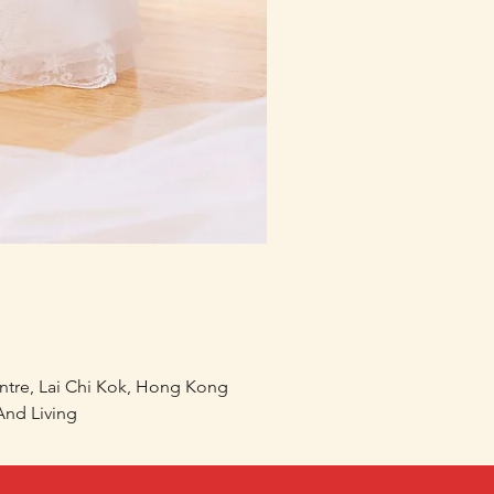
mofusand×Sanrio Charac
價格
HK$218.00
entre, Lai Chi Kok, Hong Kong
nd Living