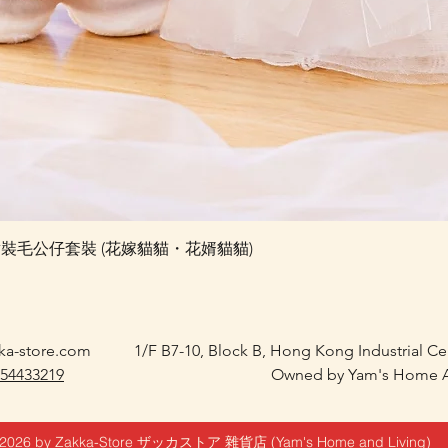
快速瀏覽
e 婚禮對裝毛公仔套裝 (花嫁貓貓・花婿貓貓)
ka-store.com
1/F B7-10, Block B, Hong Kong Industrial C
 54433219
Owned by Yam's Home A
2026 by Zakka-Store ザッカストア 雜貨店 (Yam's Home and Living)