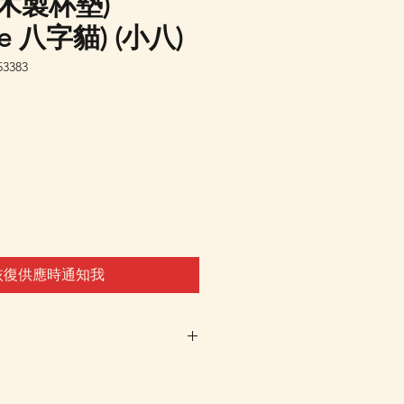
木製杯墊)
are 八字貓) (小八)
3383
恢復供應時通知我
未有返貨預定，客戶可先登
通知我"，系統會在返貨時電郵通