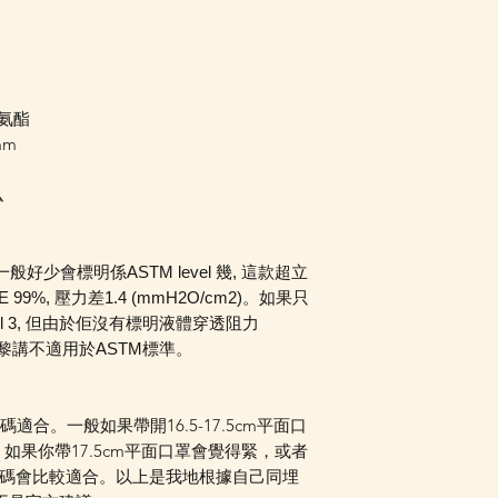
氨酯
mm
ム
好少會標明係ASTM level 幾, 這款超立
FE 99%, 壓力差1.4 (mmH2O/cm2)。如果只
vel 3, 但由於佢沒有標明液體穿透阻力
嚴格黎講不適用於ASTM標準。
碼適合。一般如果帶開16.5-17.5cm平面口
如果你帶17.5cm平面口罩會覺得緊，或者
常大碼會比較適合。以上是我地根據自己同埋