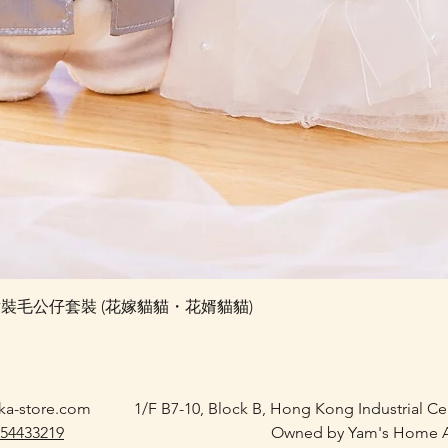
快速瀏覽
e 婚禮對裝毛公仔套裝 (花嫁貓貓・花婿貓貓)
ka-store.com
1/F B7-10, Block B, Hong Kong Industrial C
 54433219
Owned by Yam's Home A