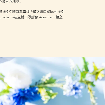
並不是官方建議。
體 #超立體口罩鐵線 #超立體口罩level #超
icharm超立體口罩評價 #unicharm超立