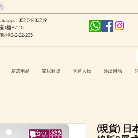
題
atsapp:+852 54433219
1樓B7-10
3-2-22-205
廚房用品
家居雜貨
卡通人物
外出用品
(現貨) 日本