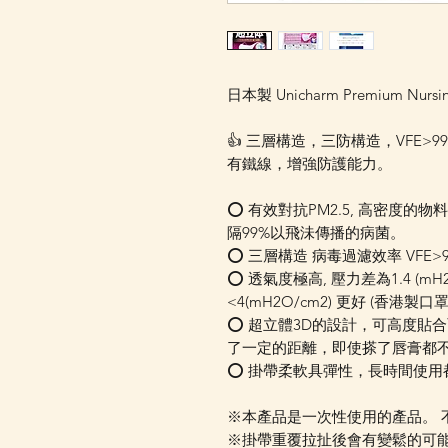
日本製 Unicharm Premium 
👍 三層構造，三防構造，VFE>99%
有鐵線，增強防護能力。
⭕ 有效對抗PM2.5, 高密度
隔99%以飛沬傳播的病菌。
⭕ 三層構造 病毒過濾效率 VFE>99%,
⭕ 透氣度極高, 壓力差為1.4 (mH2O
<4(mH2O/cm2) 更好 (香港製口
⭕ 超立體3D的設計，可高度貼
了一定的距離，即使搽了唇膏都
⭕ 掛帶柔軟具彈性，長時間使用
※本產品是一次性使用的產品。 
※掛帶重覆拉扯後會有變鬆的可