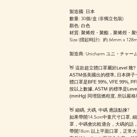
製造國: 日本
數量: 30個/盒 (非獨立包裝)
顏色: 白色
材質: 聚烯烴・聚酯，聚烯烴・聚
Size (摺起時計): 約 66mm x 128
製造商: Unicharm ユニ・チャー
👋 這款超立體口罩屬於Level 幾?
ASTM係美國出的標準, 日本牌子一般
體口罩是BFE 99%, VFE 99%, P
按以上數據, ASTM 的標準是Le
(mmHg) 同埋阻燃程度, 所以
👋 細碼, 大碼, 中碼 應該點揀?
如果帶開14.5cm中童尺寸口罩, 細
罩，中碼會比較適合，大碼的話，
帶開18cm 以上平面口罩，正