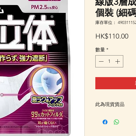
線版3層成
個裝 (細碼
庫存單位： 490311152
價
HK$110.00
格
數量
*
此為現貨貨品
客戶可以直接放入購物
統顯示為"無庫存"
Facebook PM 或