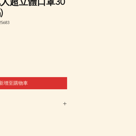
人超立體口罩30
)
5683
新增至購物車
車及Check Out 購買, 如系
或"未能放入購物車時, 可以
 Whatsapp 我們訂貨, 詳情請