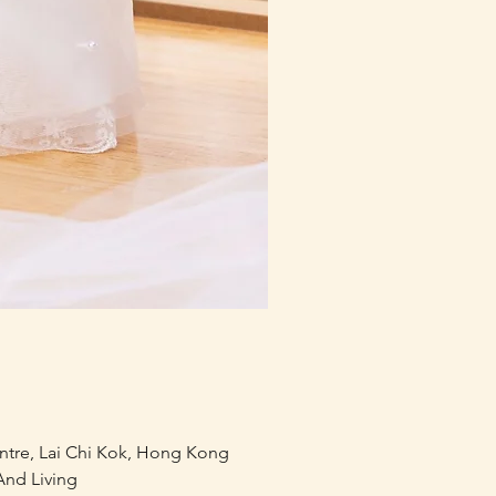
mofusand×Sanrio Charac
價格
HK$218.00
entre, Lai Chi Kok, Hong Kong
nd Living