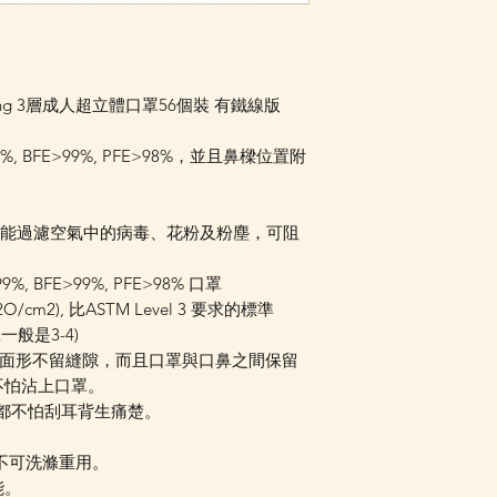
Facebook PM 或
Nursing 3層成人超立體口罩56個裝 有鐵線版
, BFE>99%, PFE>98%，並且鼻樑位置附
的物料能過濾空氣中的病毒、花粉及粉塵，可阻
 BFE>99%, PFE>98% 口罩
/cm2), 比ASTM Level 3 要求的標準
罩一般是3-4)
合面形不留縫隙，而且口罩與口鼻之間保留
不怕沾上口罩。
都不怕刮耳背生痛楚。
不可洗滌重用。
能。