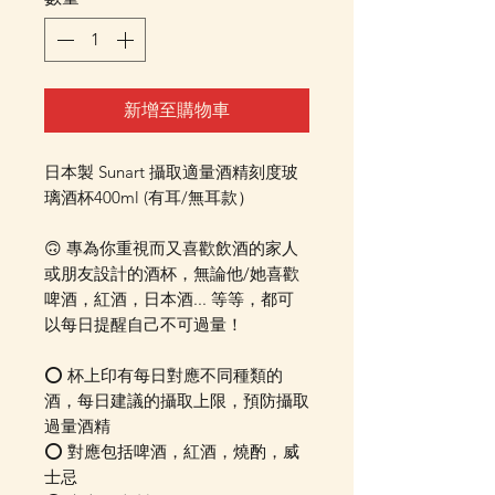
新增至購物車
日本製 Sunart 攝取適量酒精刻度玻
璃酒杯400ml (有耳/無耳款）
🙃 專為你重視而又喜歡飲酒的家人
或朋友設計的酒杯，無論他/她喜歡
啤酒，紅酒，日本酒... 等等，都可
以每日提醒自己不可過量！
⭕️ 杯上印有每日對應不同種類的
酒，每日建議的攝取上限，預防攝取
過量酒精
⭕️ 對應包括啤酒，紅酒，燒酌，威
士忌