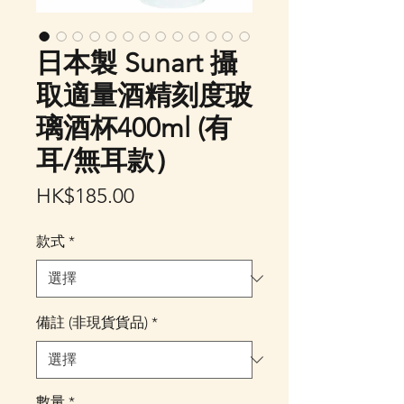
日本製 Sunart 攝
取適量酒精刻度玻
璃酒杯400ml (有
耳/無耳款）
價
HK$185.00
格
款式
*
備註 (非現貨貨品)
*
數量
*