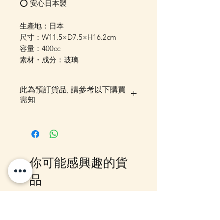
⭕️ 安心日本製
生產地：日本
尺寸：W11.5×D7.5×H16.2cm
容量：400cc
素材・成分：玻璃
此為預訂貨品, 請參考以下購買
需知
落單後貨品需時約5-10個工作天由
我們大阪分公司採購及空運到香
港，落單後我們會有E-mail及
Whatsapp 確認，客戶亦可
你可能感興趣的貨
Whatsapp 我們查詢最更新的貨
期，如客戶與現貨貨品一起購買滿
品
指定包送貨金額，需待所有貨到齊
後才一起寄出，方能享受相關優
惠，如郵局櫃位取件或順豐到付,
12月5日到貨
10-16日到貨