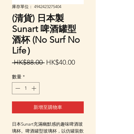
庫存單位： 4942423275404
(清貨) 日本製
Sunart 啤酒罐型
酒杯 (No Surf No
Life）
一
促
 HK$88.00 
HK$40.00
般
銷
數量
*
價
價
格
格
新增至購物車
日本Sunart充滿幽默感的趣味啤酒玻
璃杯。啤酒罐型玻璃杯，以仿罐裝飲