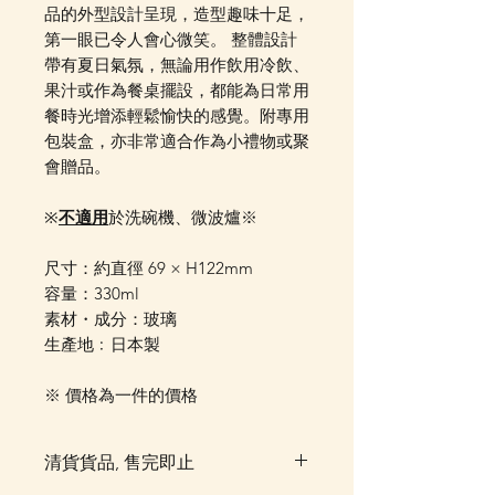
品的外型設計呈現，造型趣味十足，
第一眼已令人會心微笑。 整體設計
帶有夏日氣氛，無論用作飲用冷飲、
果汁或作為餐桌擺設，都能為日常用
餐時光增添輕鬆愉快的感覺。附專用
包裝盒，亦非常適合作為小禮物或聚
會贈品。
※
不適用
於洗碗機、微波爐※
尺寸：約直徑 69 × H122mm
容量：330ml
素材・成分：玻璃
生產地﹕日本製
※ 價格為一件的價格
清貨貨品, 售完即止