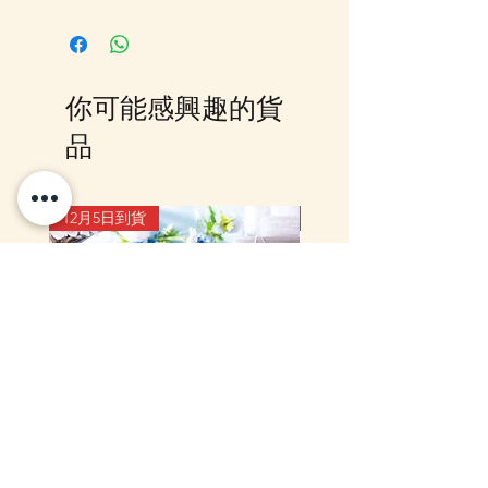
你可能感興趣的貨
品
12月5日到貨
10-16日到貨
mofusand Something Blue 婚禮
mofusand×Sanrio Chara