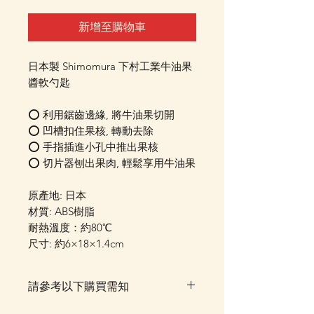
新增至購物車
日本製 Shimomura 下村工業牛油果
醬軟勺匙
⭕ 利用鋸齒邊緣, 將牛油果切開
⭕ 凹槽扣住果核, 轉動去除
⭕ 手指插進小孔中推出果核
⭕ 切片器刨出果肉, 輕鬆享用牛油果
原產地: 日本
材質: ABS樹脂
耐熱溫度：約80℃
尺寸: 約6×18×1.4cm
請參考以下購買需知
落單後貨品需時約5-10個工作天由