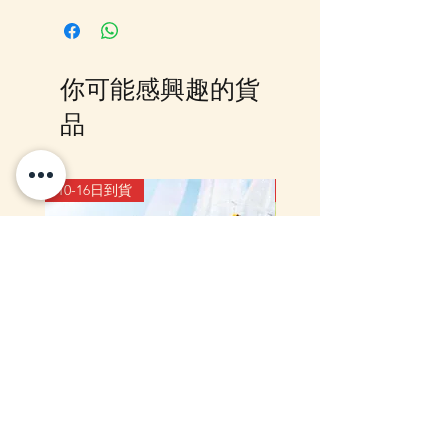
我們大阪分公司採購及空運到香
港，落單後我們會有E-mail及
Whatsapp 確認，客戶亦可
你可能感興趣的貨
Whatsapp 我們查詢最更新的貨
期，如客戶與現貨貨品一起購買滿
品
指定包送貨金額，需待所有貨到齊
後才一起寄出，方能享受相關優
惠，如郵局櫃位取件或順豐到付,
10-16日到貨
10-16日到貨
客戶則可選擇現貨的先行寄出或到
齊貨後一起寄出以節省運費 (請留
意如郵局櫃位取件，因系統是以訂
單的總重量計算，如分開寄出, 可
能需另加收運費)，詳情可以
WhatsApp 或 Facebook PM 我們
查詢
mofusand×Sanrio Characters
(預訂) mofusand 熱鬧