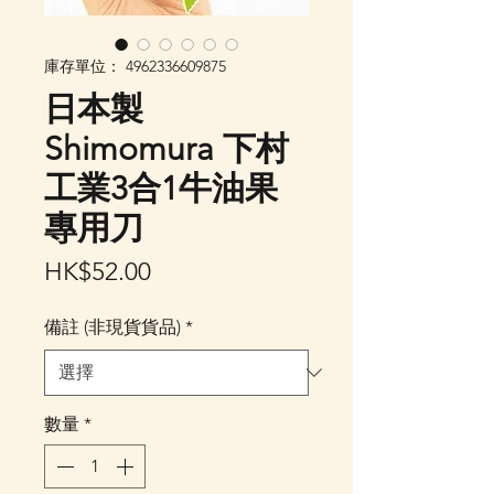
庫存單位： 4962336609875
日本製
Shimomura 下村
工業3合1牛油果
專用刀
價
HK$52.00
格
備註 (非現貨貨品)
*
數量
*