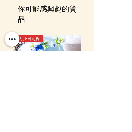
Whatsapp 確認，客戶亦可
你可能感興趣的貨
Whatsapp 我們查詢最更新的貨
期，如客戶與現貨貨品一起購買滿
品
指定包送貨金額，需待所有貨到齊
後才一起寄出，方能享受相關優
惠，如郵局櫃位取件或順豐到付,
12月5日到貨
10-16日到貨
客戶則可選擇現貨的先行寄出或到
齊貨後一起寄出以節省運費 (請留
意如郵局櫃位取件，因系統是以訂
單的總重量計算，如分開寄出, 可
能需另加收運費)，詳情可以
WhatsApp 或 Facebook PM 我們
查詢
mofusand Something Blue 婚禮
mofusand×Sanrio Chara
對裝毛公仔套裝 (花嫁貓貓・花
Kiramekko 淚眼毛公仔掛
婿貓貓)
款) (盲盒)