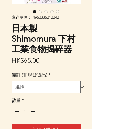
庫存單位： 4962336212242
日本製
Shimomura 下村
工業食物搗碎器
價
HK$65.00
格
備註 (非現貨貨品)
*
數量
*