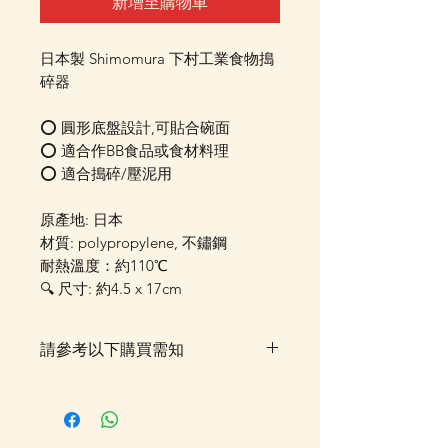
新增至購物車
日本製 Shimomura 下村工業食物搗
碎器
⭕ 圓形底盤設計,可貼合碗面
⭕ 適合作BB食品或食材料理
⭕ 適合搗碎/壓泥用
原產地: 日本
材質: polypropylene, 不鏽鋼
耐熱溫度：約110℃
🔍 尺寸: 約4.5 x 17cm
請參考以下購買需知
落單後貨品需時約5-10個工作天由
我們大阪分公司採購及空運到香
港，落單後我們會有E-mail及