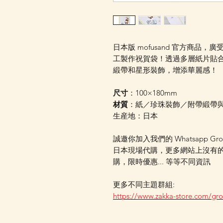
日本版 mofusand 官方商品，
工製作祝賀袋！透過多層紙片貼
緞帶和星形裝飾，增添華麗感！
尺寸
：100×180mm
材質
：紙／珍珠裝飾／附帶緞帶
生産地：日本
誠邀你加入我們的 Whatsapp Gr
日本現場代購，更多網站上沒有
購，限時優惠... 等等不同資訊
更多不同主題群組:
https://www.zakka-store.com/gr