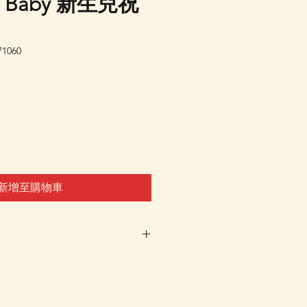
n Baby 新生兒祝
1060
新增至購物車
車及Check Out 購買, 如系
或 未能放入購物車時, 可以
 Whatsapp 我們訂貨, 詳情請