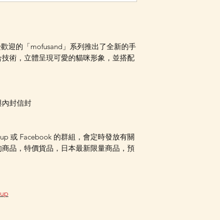
Facebook PM 或
廣受歡迎的「mofusand」系列推出了全新的手
合技術，立體呈現可愛的貓咪形象，並搭配
與內封信封
oup 或 Facebook 的群組，會定時發放有關
的商品，特價貨品，日本最新限量商品，預
oup