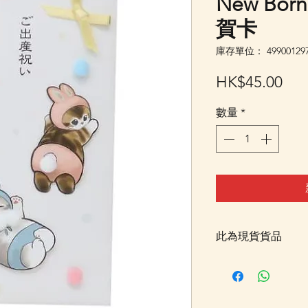
New Bor
賀卡
庫存單位： 499001297
價
HK$45.00
格
數量
*
此為現貨貨品
客戶可以直接放入購物
統顯示為"無庫存"
Facebook PM 或