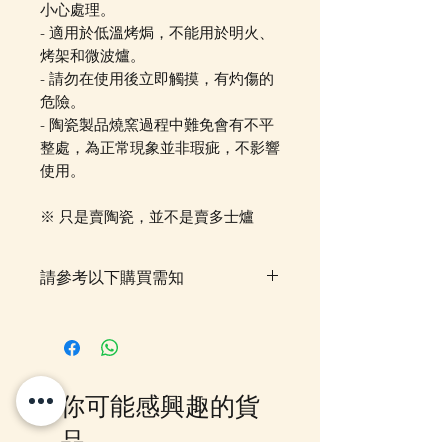
小心處理。
- 適用於低溫烤焗，不能用於明火、
烤架和微波爐。
- 請勿在使用後立即觸摸，有灼傷的
危險。
- 陶瓷製品燒窯過程中難免會有不平
整處，為正常現象並非瑕疵，不影響
使用。
※ 只是賣陶瓷，並不是賣多士爐
請參考以下購買需知
落單後貨品需時約5-10個工作天由
我們大阪分公司採購及空運到香
港，落單後我們會有E-mail及
Whatsapp 確認，客戶亦可
你可能感興趣的貨
Whatsapp 我們查詢最更新的貨
期，如客戶與現貨貨品一起購買滿
品