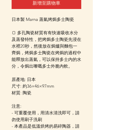
新增至購物車
日本製 Marna 蒸氣烤焗多士陶瓷
🍞 多孔陶瓷材質有有快速吸收水分
及蒸發特性，把烤焗多士陶瓷先浸在
水裡20秒，然後放在焗爐與麵包一
齊焗，烤焗多士陶瓷在烤焗的過程中
能釋放出蒸氣，可以保持多士内的水
分，令焗出嚟嘅多士外脆內軟。
原產地: 日本
尺寸: 約36×46×97mm
材質: 陶瓷
注意:
- 可重覆使用，用清水清洗即可，請
勿使用刷子洗刷
- 本產品是低溫烘烤的易碎陶器，請