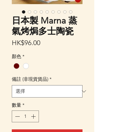
日本製 Marna 蒸
氣烤焗多士陶瓷
價
HK$96.00
格
顏色
*
備註 (非現貨貨品)
*
數量
*