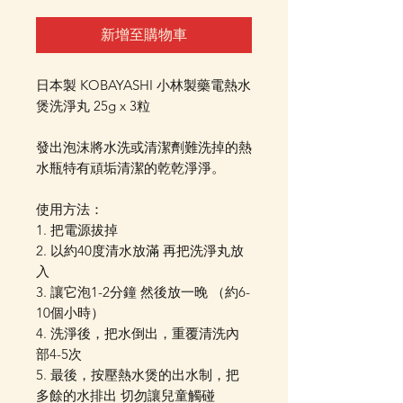
新增至購物車
日本製 KOBAYASHI 小林製藥電熱水
煲洗淨丸 25g x 3粒
發出泡沫將水洗或清潔劑難洗掉的熱
水瓶特有頑垢清潔的乾乾淨淨。
使用方法：
1. 把電源拔掉
2. 以約40度清水放滿 再把洗淨丸放
入
3. 讓它泡1-2分鐘 然後放一晚 （約6-
10個小時）
4. 洗淨後，把水倒出，重覆清洗內
部4-5次
5. 最後，按壓熱水煲的出水制，把
多餘的水排出 切勿讓兒童觸碰