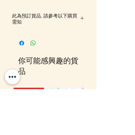
此為預訂貨品, 請參考以下購買
需知
落單後貨品需時約5-10個工作天由
我們大阪分公司採購及空運到香
港，落單後我們會有E-mail及
Whatsapp 確認，客戶亦可
你可能感興趣的貨
Whatsapp 我們查詢最更新的貨
期，如客戶與現貨貨品一起購買滿
品
指定包送貨金額，需待所有貨到齊
後才一起寄出，方能享受相關優
惠，如郵局櫃位取件或順豐到付,
12月5日到貨
10-16日到貨
客戶則可選擇現貨的先行寄出或到
齊貨後一起寄出以節省運費 (請留
意如郵局櫃位取件，因系統是以訂
單的總重量計算，如分開寄出, 可
能需另加收運費)，詳情可以
WhatsApp 或 Facebook PM 我們