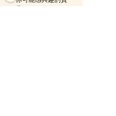
Whatsapp 我們查詢最更新的貨
期，如客戶與現貨貨品一起購買滿
品
指定包送貨金額，需待所有貨到齊
後才一起寄出，方能享受相關優
惠，如郵局櫃位取件或順豐到付,
12月5日到貨
10-16日到貨
客戶則可選擇現貨的先行寄出或到
齊貨後一起寄出以節省運費 (請留
意如郵局櫃位取件，因系統是以訂
單的總重量計算，如分開寄出, 可
能需另加收運費)，詳情可以
WhatsApp 或 Facebook PM 我們
查詢
mofusand Something Blue 婚禮
mofusand×Sanrio Chara
對裝毛公仔套裝 (花嫁貓貓・花
Kiramekko 淚眼毛公仔掛
婿貓貓)
款) (盲盒)
一般價格
促銷價格
價格
HK$999.00
HK$888.00
HK$218.00