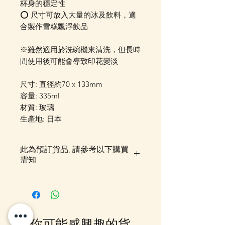
杯身的穩定性
⭕️ 尺寸可放入大量的冰及飲料，適
合製作雪糕飄浮飲品
※雖然適用於洗碗機來清洗，但長時
間使用後可能會導致印花變淡
尺寸: 直徑約70 x 133mm
容量: 335ml
材質: 玻璃
生產地: 日本
此為預訂貨品, 請參考以下購買
需知
落單後貨品需時約5-10個工作天由
我們大阪分公司採購及空運到香
港，落單後我們會有E-mail及
Whatsapp 確認，客戶亦可
你可能感興趣的貨