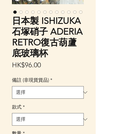
日本製 ISHIZUKA
石塚硝子 ADERIA
RETRO復古葫蘆
底玻璃杯
價
HK$96.00
格
備註 (非現貨貨品)
*
款式
*
數量
*