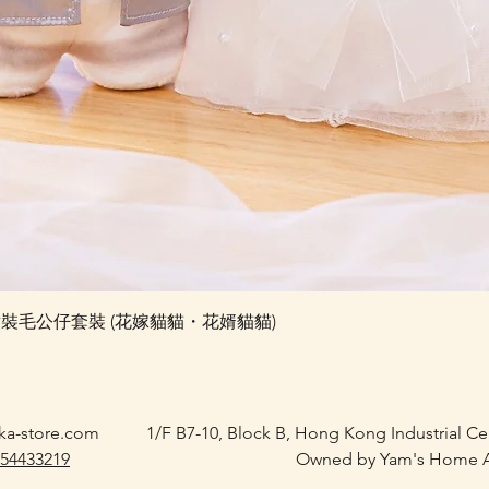
快速瀏覽
e 婚禮對裝毛公仔套裝 (花嫁貓貓・花婿貓貓)
ka-store.com
1/F B7-10, Block B, Hong Kong Industrial C
 54433219
Owned by Yam's Home A