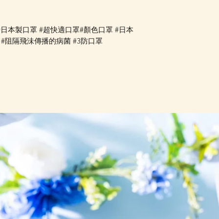
Block #日本製口罩 #超快適口罩#顏色口罩 #日本
 #阻隔飛沬傳播的病菌 #3防口罩