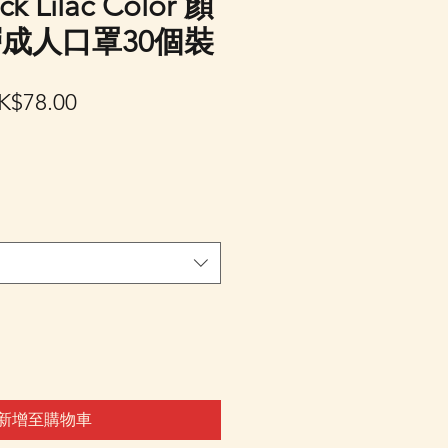
ck Lilac Color 顏
成人口罩30個裝
促
K$78.00
銷
價
格
新增至購物車