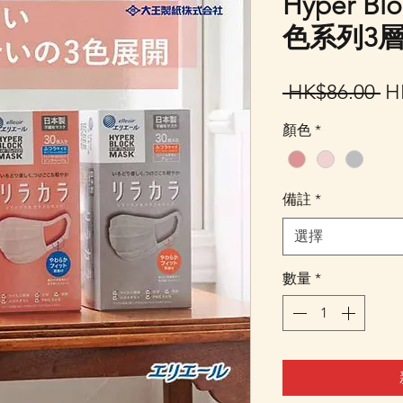
Hyper Blo
色系列3層
一
 HK$86.00 
H
般
顏色
*
價
格
備註
*
選擇
數量
*