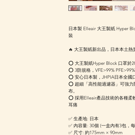
日本製 Elleair 大王製紙 Hyper B
裝
🔥 大王製紙新出品，日本本土
⭕️ 大王製紙Hyper Block 
⭕️ 3防規格，VFE>99% PFE>99%
⭕️ 安心日本製，JHPIA日本全
⭕ 超細「高性能過濾器」可強力
布。
⭕ 採用Elleair產品技術的各
耳痛
✅ 生產地: 日本
✅ 內容量: 30個 (一盒內有3包，每
✅ 尺寸: 約175mm × 90mm