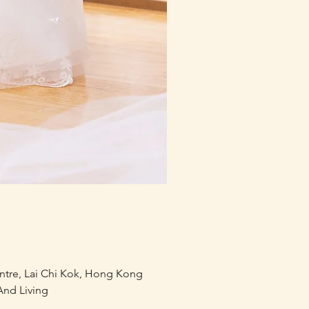
mofusand×Sanrio Charac
價格
HK$218.00
entre, Lai Chi Kok, Hong Kong
nd Living