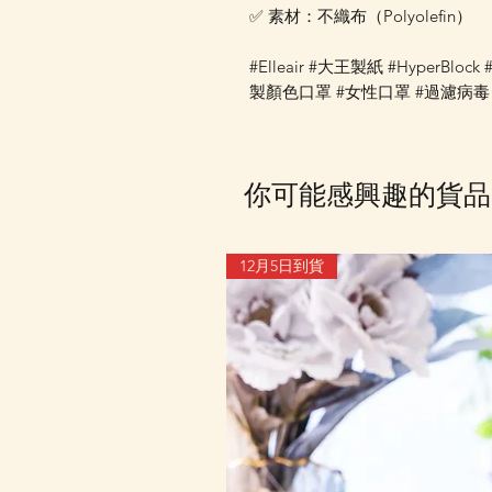
✅ 素材：不織布（Polyolefin）
#Elleair #大王製紙 #Hyper
製顏色口罩 #女性口罩 #過濾病毒
你可能感興趣的貨品
12月5日到貨