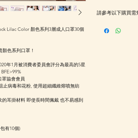
請參考以下購買需
落單後貨品需時約5
lock Lilac Color 顏色系列3層成人口罩30個
採購及空運到香港，
Whatsapp 確認
更新的貨期，如客
熱賣顏色系列口罩！
送貨金額，需待所
受相關優惠，如郵
口罩於2020年1月被消費者委員會評分為最高的5星
可選擇現貨的先行
 BFE>99%
運費 (請留意如
國口罩協會會員
總重量計算，如分開
阻止病毒和花粉, 使用超細纖維熔噴無紡
情可以WhatsApp 
種柔軟的耳掛材料 即使長時間佩戴 也不易感到
包有10個)