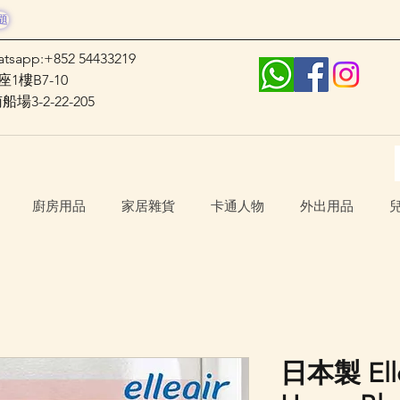
題
atsapp:+852 54433219
1樓B7-10
3-2-22-205
廚房用品
家居雜貨
卡通人物
外出用品
日本製 El