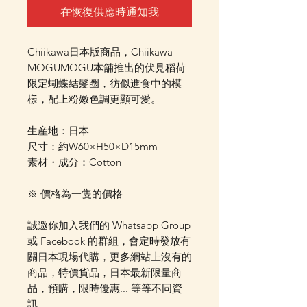
在恢復供應時通知我
Chiikawa日本版商品，Chiikawa
MOGUMOGU本舖推出的伏見稻荷
限定蝴蝶結髮圈，彷似進食中的模
樣，配上粉嫩色調更顯可愛。
生産地：日本
尺寸：約W60×H50×D15mm
素材・成分：Cotton
※ 價格為一隻的價格
誠邀你加入我們的 Whatsapp Group
或 Facebook 的群組，會定時發放有
關日本現場代購，更多網站上沒有的
商品，特價貨品，日本最新限量商
品，預購，限時優惠... 等等不同資
訊