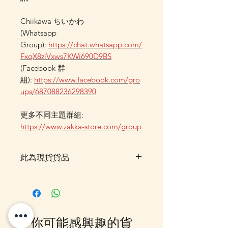
Chiikawa ちいかわ
(Whatsapp
Group):
https://chat.whatsapp.com/
FxqX8ziVxws7KWi690D9BS
(Facebook 群
組):
https://www.facebook.com/gro
ups/687088236298390
更多不同主題群組:
https://www.zakka-store.com/group
此為現貨貨品
客戶可以直接放入購物車及Check
Out 購買, 如系統顯示為"無庫
存"或"未能放入購物車時, 可以
Facebook PM 或 Whatsapp 我們
你可能感興趣的貨
訂貨, 詳情請Facebook PM 或