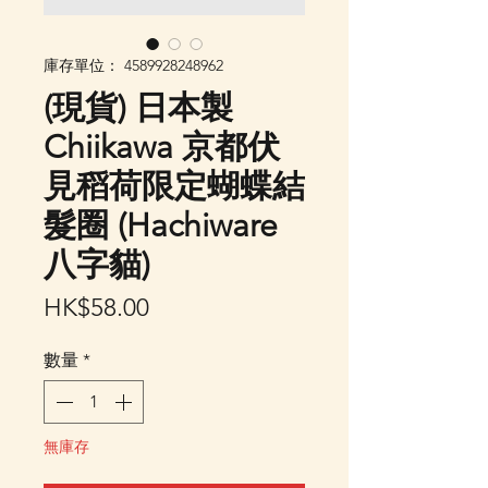
庫存單位： 4589928248962
(現貨) 日本製
Chiikawa 京都伏
見稻荷限定蝴蝶結
髮圈 (Hachiware
八字貓)
價
HK$58.00
格
數量
*
無庫存