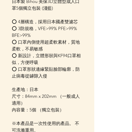
日本製 Bihou 美保3D立體型成人口
罩5個獨立包裝 (淺藍)
⭕️ 4層構造，採用日本國產雙濾芯
⭕️ 3防規格，VFE>99% PFE>99%
BFE>99%
⭕️ 口罩內側使用超柔軟素材，質地
柔軟，不易敏感
⭕️ 新設計，立體形狀與KF94口罩相
似，方便呼吸
⭕️ 口罩形狀邊緣緊貼臉部輪廓，防
止病毒從罅隙入侵
生產地：日本
尺寸：84mm x 202mm （一般成人
適用）
內容量：5個 （獨立包裝）
※本產品是一次性使用的產品。 不
可洗滌重用。