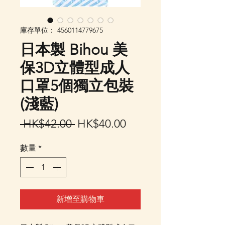
庫存單位： 4560114779675
日本製 Bihou 美
保3D立體型成人
口罩5個獨立包裝
(淺藍)
一
促
 HK$42.00 
HK$40.00
般
銷
數量
*
價
價
格
格
新增至購物車