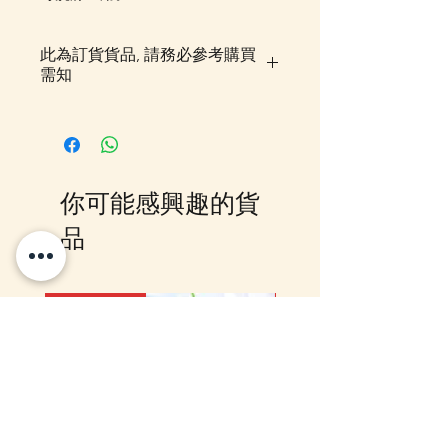
此為訂貨貨品, 請務必參考購買
需知
此貨品需時約5-10個工作天到貨,
落單後我們會有E-mail及
Whatsapp 確認，客戶亦可
Whatsapp 我們查詢最更新的貨
你可能感興趣的貨
期，如客戶與現貨貨品一起購買滿
指定包送貨金額，需待所有貨到齊
品
後才一起寄出，方能享受相關優
惠，如郵局櫃位取件或順豐到付,
客戶則可選擇現貨的先行寄出或到
12月5日到貨
10-16日到貨
齊貨後一起寄出以節省運費 (請留
意如郵局櫃位取件，因系統是以訂
單的總重量計算，如分開寄出, 可
能需另加收運費)，詳情可以
WhatsApp 或 Facebook PM 我們