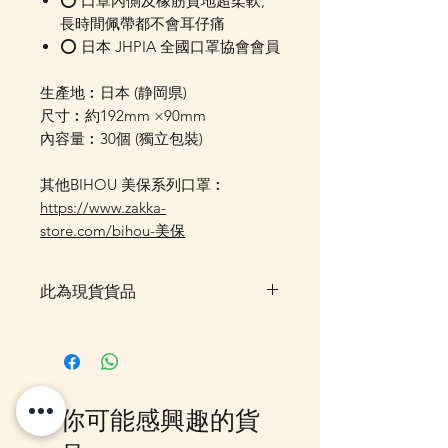
⭕ 口罩內側及橡筋質地超柔軟,
長時間佩帶都不會耳仔痛
⭕ 日本 JHPIA 全國口罩協會會員
生產地︰日本 (静岡県)
尺寸︰約192mm ×90mm
內容量︰30個 (獨立包裝)
其他BIHOU 美保系列口罩︰
https://www.zakka-
store.com/bihou-美保
此為現貨貨品
客戶可以直接放入購物車及Check
Out 購買, 如系統顯示為"無庫
存"或"未能放入購物車時, 可以
Facebook PM 或 Whatsapp 我們
你可能感興趣的貨
訂貨, 詳情請Facebook PM 或