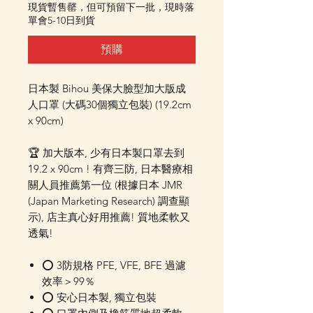
現貨暫售罄，但可預留下一批，現時落
單會5-10日到貨
預購
日本製 Bihou 美保大臉型加大版成
人口罩 (大碼30個獨立包裝) (19.2cm
x 90cm)
🏆 加大版本, 少有日本製口罩去到
19.2 x 90cm ! 有齊三防, 日本醫療相
關人員推薦第一位 (根據日本 JMR
(Japan Marketing Research) 調查顯
示), 店主真心好用推薦! 質地柔軟又
透氣!
⭕ 3防規格 PFE, VFE, BFE 過濾
效率＞99％
⭕ 安心日本製, 獨立包裝