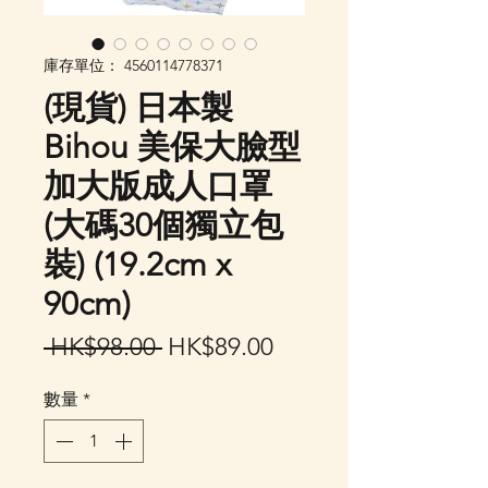
庫存單位： 4560114778371
(現貨) 日本製
Bihou 美保大臉型
加大版成人口罩
(大碼30個獨立包
裝) (19.2cm x
90cm)
一
促
 HK$98.00 
HK$89.00
般
銷
數量
*
價
價
格
格