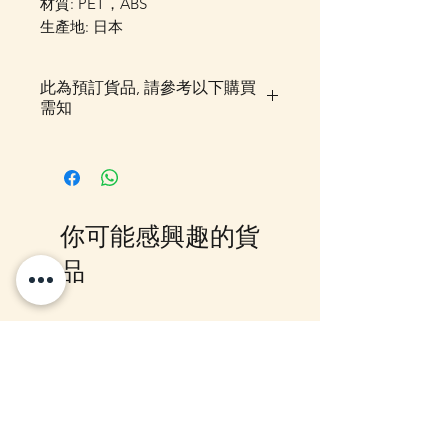
材質: PET，ABS
生產地: 日本
此為預訂貨品, 請參考以下購買
需知
落單後貨品需時約5-10個工作天由
我們大阪分公司採購及空運到香
港，落單後我們會有E-mail及
Whatsapp 確認，客戶亦可
你可能感興趣的貨
Whatsapp 我們查詢最更新的貨
期，如客戶與現貨貨品一起購買滿
品
指定包送貨金額，需待所有貨到齊
後才一起寄出，方能享受相關優
惠，如郵局櫃位取件或順豐到付,
10-16日到貨
10-16日到貨
客戶則可選擇現貨的先行寄出或到
齊貨後一起寄出以節省運費 (請留
意如郵局櫃位取件，因系統是以訂
單的總重量計算，如分開寄出, 可