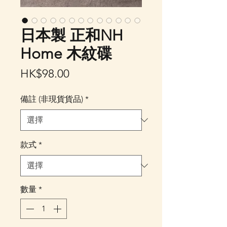
日本製 正和NH
Home 木紋碟
價
HK$98.00
格
備註 (非現貨貨品)
*
款式
*
數量
*