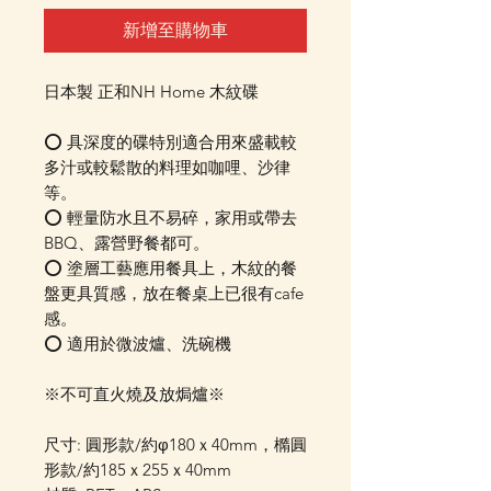
新增至購物車
日本製 正和NH Home 木紋碟
⭕ 具深度的碟特別適合用來盛載較
多汁或較鬆散的料理如咖哩、沙律
等。
⭕ 輕量防水且不易碎，家用或帶去
BBQ、露營野餐都可。
⭕ 塗層工藝應用餐具上，木紋的餐
盤更具質感，放在餐桌上已很有cafe
感。
⭕ 適用於微波爐、洗碗機
※不可直火燒及放焗爐※
尺寸: 圓形款/約φ180ｘ40mm，橢圓
形款/約185ｘ255ｘ40mm