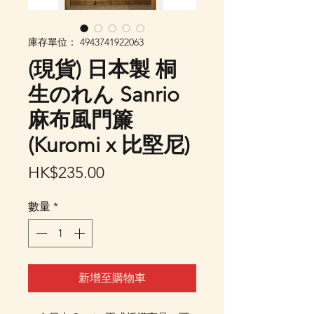
庫存單位： 4943741922063
(現貨) 日本製 桐
生のれん Sanrio
麻布風門簾
(Kuromi x 比堅尼)
價
HK$235.00
格
數量
*
新增至購物車