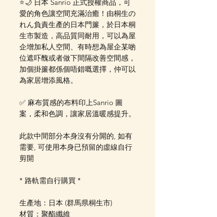
⭐🌙 日本 Sanrio 正式授權商品，可
愛的角色讓空間充滿治癒！由桐生の
れん負責生產的日本門簾，於日本桐
生市製造，高品質同耐用，可以為屋
企增加私人空間、有時想為屋企某啲
位遮吓醜或者做下間隔改善空間感，
加個掛簾都係個唔錯嘅選擇，仲可以
為家居增添風格。
✅ 麻布質感的布料印上Sanrio 圖
案，柔和色調，讓家居溫暖感提升。
此款中間部分本身沒有分閞的, 如有
需要, 可使用本身已預留的虛線自行
剪開
* 路軌需自行購買 *
生產地：日本 (群馬県桐生市)
材質：聚酯纖維