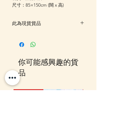
尺寸：85×150cm (闊 x 高)
此為現貨貨品
客戶可以直接放入購物車及Check
Out 購買, 如系統顯示為"無庫
存"或 未能放入購物車時, 可以
Facebook PM 或 Whatsapp 我們
你可能感興趣的貨
訂貨, 詳情請Facebook PM 或
Whatsapp 聯絡我們
品
10-16日到貨
10-16日到貨