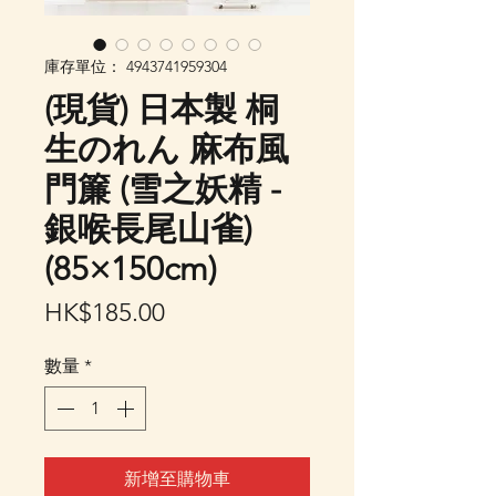
庫存單位： 4943741959304
(現貨) 日本製 桐
生のれん 麻布風
門簾 (雪之妖精 -
銀喉長尾山雀)
(85×150cm)
價
HK$185.00
格
數量
*
新增至購物車