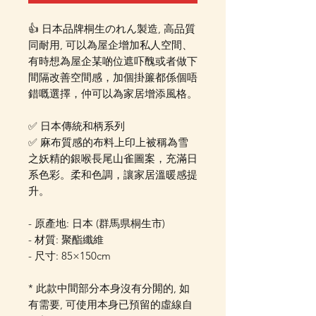
👍 日本品牌桐生のれん製造, 高品質
同耐用, 可以為屋企增加私人空間、
有時想為屋企某啲位遮吓醜或者做下
間隔改善空間感，加個掛簾都係個唔
錯嘅選擇，仲可以為家居增添風格。
✅ 日本傳統和柄系列
✅ 麻布質感的布料上印上被稱為雪
之妖精的銀喉長尾山雀圖案，充滿日
系色彩。柔和色調，讓家居溫暖感提
升。
- 原產地: 日本 (群馬県桐生市)
- 材質: 聚酯纖維
- 尺寸: 85×150cm
* 此款中間部分本身沒有分閞的, 如
有需要, 可使用本身已預留的虛線自