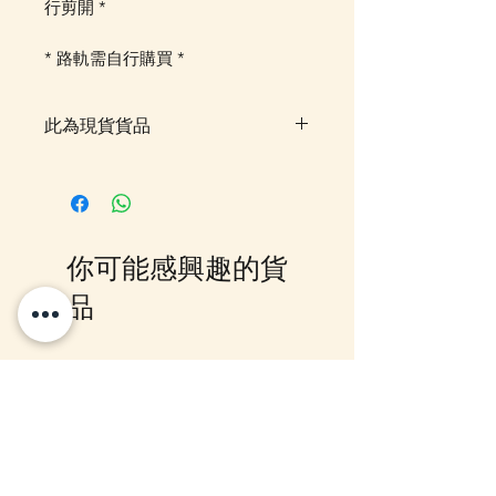
行剪開 *
* 路軌需自行購買 *
此為現貨貨品
客戶可以直接放入購物車及Check
Out 購買, 如系統顯示為"無庫
存"或 未能放入購物車時, 可以
Facebook PM 或 Whatsapp 我們
你可能感興趣的貨
訂貨, 詳情請Facebook PM 或
Whatsapp 聯絡我們
品
12月5日到貨
10-16日到貨