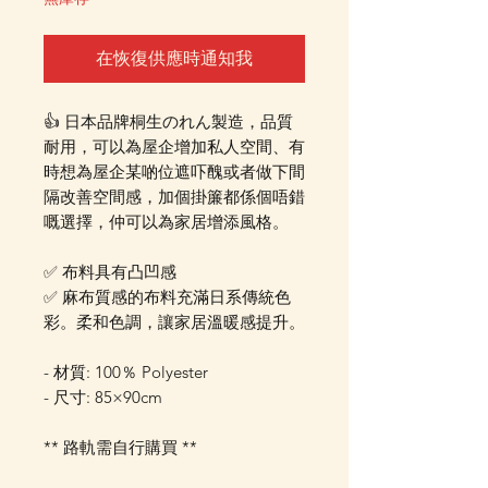
在恢復供應時通知我
👍 日本品牌桐生のれん製造，品質
耐用，可以為屋企增加私人空間、有
時想為屋企某啲位遮吓醜或者做下間
隔改善空間感，加個掛簾都係個唔錯
嘅選擇，仲可以為家居增添風格。
✅ 布料具有凸凹感
✅ 麻布質感的布料充滿日系傳統色
彩。柔和色調，讓家居溫暖感提升。
- 材質: 100％ Polyester
- 尺寸: 85×90cm
** 路軌需自行購買 **