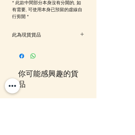
* 此款中間部分本身沒有分閞的, 如
有需要, 可使用本身已預留的虛線自
行剪開 *
此為現貨貨品
客戶可以直接放入購物車及Check
Out 購買, 如系統顯示為"無庫
存"或 未能放入購物車時, 可以
Facebook PM 或 Whatsapp 我們
你可能感興趣的貨
訂貨, 詳情請Facebook PM 或
Whatsapp 聯絡我們
品
12月5日到貨
10-16日到貨