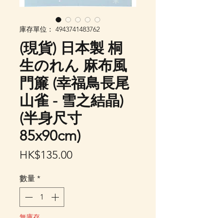
庫存單位： 4943741483762
(現貨) 日本製 桐
生のれん 麻布風
門簾 (幸福鳥長尾
山雀 - 雪之結晶)
(半身尺寸
85x90cm)
價
HK$135.00
格
數量
*
無庫存