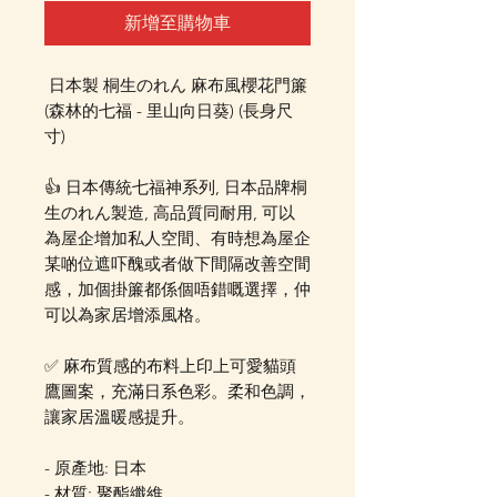
新增至購物車
日本製 桐生のれん 麻布風櫻花門簾
(森林的七福 - 里山向日葵) (長身尺
寸)
👍 日本傳統七福神系列, 日本品牌桐
生のれん製造, 高品質同耐用, 可以
為屋企增加私人空間、有時想為屋企
某啲位遮吓醜或者做下間隔改善空間
感，加個掛簾都係個唔錯嘅選擇，仲
可以為家居增添風格。
✅ 麻布質感的布料上印上可愛貓頭
鷹圖案，充滿日系色彩。柔和色調，
讓家居溫暖感提升。
- 原產地: 日本
- 材質: 聚酯纖維