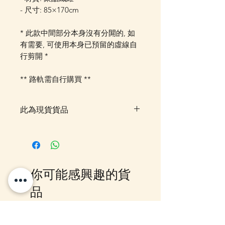
- 尺寸: 85×170cm
* 此款中間部分本身沒有分閞的, 如
有需要, 可使用本身已預留的虛線自
行剪開 *
** 路軌需自行購買 **
此為現貨貨品
客戶可以直接放入購物車及Check
Out 購買, 如系統顯示為"無庫
存"或 未能放入購物車時, 可以
Facebook PM 或 Whatsapp 我們
你可能感興趣的貨
訂貨, 詳情請Facebook PM 或
Whatsapp 聯絡我們
品
10-16日到貨
10-16日到貨