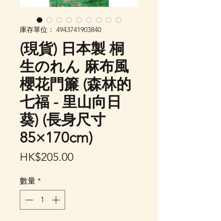
庫存單位： 4943741903840
(現貨) 日本製 桐
生のれん 麻布風
櫻花門簾 (森林的
七福 - 里山向日
葵) (長身尺寸
85×170cm)
價
HK$205.00
格
數量
*