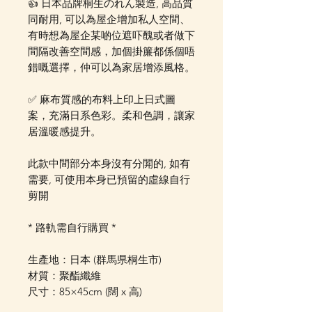
👍 日本品牌桐生のれん製造, 高品質
同耐用, 可以為屋企增加私人空間、
有時想為屋企某啲位遮吓醜或者做下
間隔改善空間感，加個掛簾都係個唔
錯嘅選擇，仲可以為家居增添風格。
✅ 麻布質感的布料上印上日式圖
案，充滿日系色彩。柔和色調，讓家
居溫暖感提升。
此款中間部分本身沒有分閞的, 如有
需要, 可使用本身已預留的虛線自行
剪開
* 路軌需自行購買 *
生產地：日本 (群馬県桐生市)
材質：聚酯纖維
尺寸：85×45cm (闊 x 高)