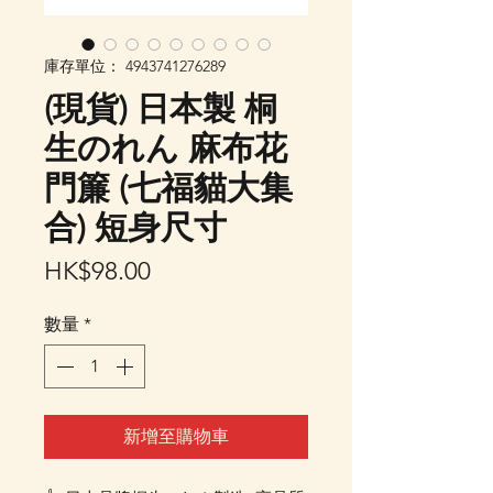
庫存單位： 4943741276289
(現貨) 日本製 桐
生のれん 麻布花
門簾 (七福貓大集
合) 短身尺寸
價
HK$98.00
格
數量
*
新增至購物車