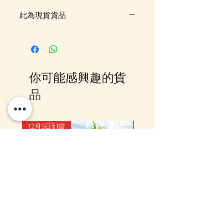
此為現貨貨品
客戶可以直接放入購物車及Check
Out 購買, 如系統顯示為"無庫
存"或 未能放入購物車時, 可以
Facebook PM 或 Whatsapp 我們
你可能感興趣的貨
訂貨, 詳情請Facebook PM 或
Whatsapp 聯絡我們
品
12月5日到貨
10-16日到貨