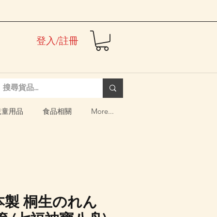
登入/註冊
兒童用品
食品相關
More...
日本製 桐生のれん