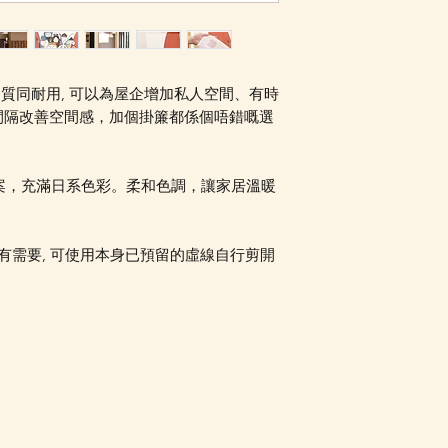
Facebook PM 或
高品質同耐用, 可以為屋企增加私人空間、有時
間隔改善空間感，加個掛簾都係個唔錯嘅選
案，充滿日系色彩。柔和色調，讓家居溫暖
有需要, 可使用本身已預留的虛線自行剪開