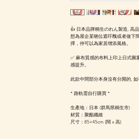
👍 日本品牌桐生のれん製造, 
想為屋企某啲位遮吓醜或者做下
擇，仲可以為家居增添風格。
✅ 麻布質感的布料上印上日式圖
感提升。
此款中間部分本身沒有分閞的, 如
* 路軌需自行購買 *
生產地：日本 (群馬県桐生市)
材質：聚酯纖維
尺寸：85×45cm (闊 x 高)