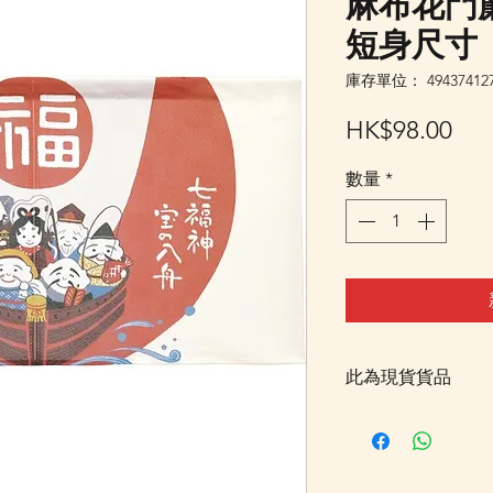
麻布花門簾
短身尺寸
庫存單位： 494374127
價
HK$98.00
格
數量
*
此為現貨貨品
客戶可以直接放入購物
統顯示為"無庫存"
Facebook PM 或