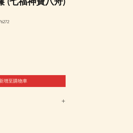
 (七福神寶八舟)
6272
新增至購物車
車及Check Out 購買, 如系
或 未能放入購物車時, 可以
 Whatsapp 我們訂貨, 詳情請