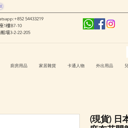
題
atsapp:+852 54433219
1樓B7-10
3-2-22-205
廚房用品
家居雜貨
卡通人物
外出用品
(現貨) 