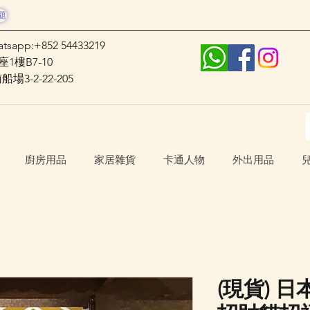
題
atsapp:+852 54433219
1樓B7-10
3-2-22-205
廚房用品
家居雜貨
卡通人物
外出用品
(現貨) 