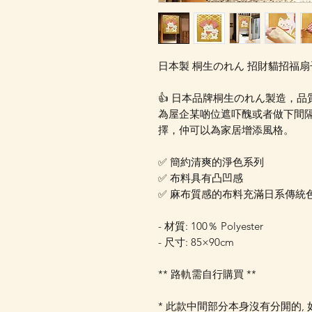
日本製 桐生のれん 招財貓招福扇子
👍 日本品牌桐生のれん製造，
為屋企某啲位遮吓醜或者做下間
擇，仲可以為家居增添風格。
✅ 簡約清爽的淨色系列
✅ 布料具有凸凹感
✅ 麻布質感的布料充滿日系傳統
- 材質: 100％ Polyester
- 尺寸: 85×90cm
** 路軌需自行購買 **
* 此款中間部分本身沒有分閞的,