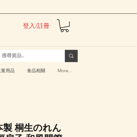
登入/註冊
兒童用品
食品相關
More...
日本製 桐生のれん