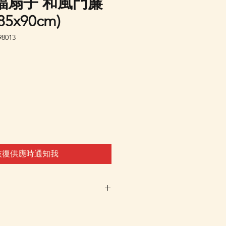
福扇子 和風門簾
5x90cm)
8013
恢復供應時通知我
車及Check Out 購買, 如系
或 未能放入購物車時, 可以