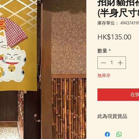
招財貓招
(半身尺寸8
庫存單位： 494374199
價
HK$135.00
格
數量
*
無庫存
在
此為現貨貨品
客戶可以直接放入購物
統顯示為"無庫存"