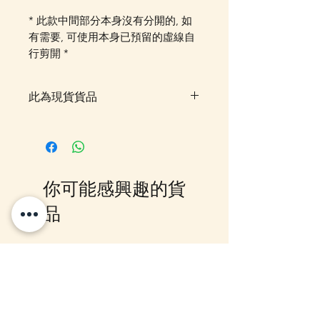
* 此款中間部分本身沒有分閞的, 如
有需要, 可使用本身已預留的虛線自
行剪開 *
此為現貨貨品
客戶可以直接放入購物車及Check
Out 購買, 如系統顯示為"無庫
存"或 未能放入購物車時, 可以
Facebook PM 或 Whatsapp 我們
你可能感興趣的貨
訂貨, 詳情請Facebook PM 或
Whatsapp 聯絡我們
品
10-16日到貨
10-16日到貨