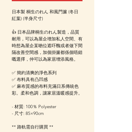
日本製 桐生のれん 和風門簾 (冬日
紅葉) (半身尺寸)
👍 日本品牌桐生のれん製造，品質
耐用，可以為屋企增加私人空間、有
時想為屋企某啲位遮吓醜或者做下間
隔改善空間感，加個掛簾都係個唔錯
嘅選擇，仲可以為家居增添風格。
✅ 簡約清爽的淨色系列
✅ 布料具有凸凹感
✅ 麻布質感的布料充滿日系傳統色
彩。柔和色調，讓家居溫暖感提升。
- 材質: 100％ Polyester
- 尺寸: 85×90cm
** 路軌需自行購買 **