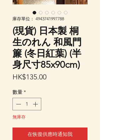
庫存單位： 4943741997788
(現貨) 日本製 桐
生のれん 和風門
簾 (冬日紅葉) (半
身尺寸85x90cm)
價
HK$135.00
格
數量
*
無庫存
在恢復供應時通知我