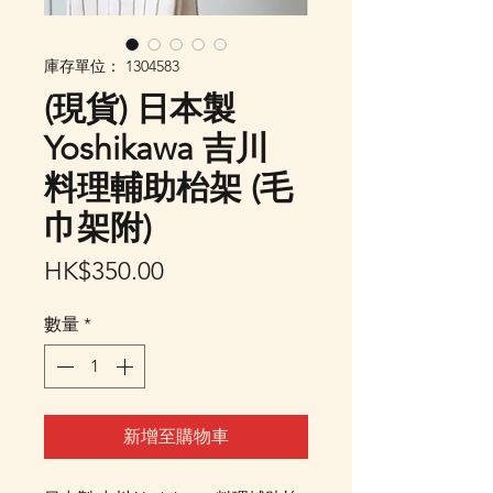
庫存單位： 1304583
(現貨) 日本製
Yoshikawa 吉川
料理輔助枱架 (毛
巾架附)
價
HK$350.00
格
數量
*
新增至購物車