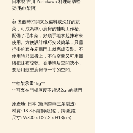
日本製 吉川 Yoshikawa 料理輔助枱
架(毛巾架附)
👍 煮飯時打開來放備料或洗好的蔬
菜，可成為狹小廚房的輔助工作枱。
配備了毛巾架，好順手地拿起抹布來
使用。方便設計纖巧安裝簡單，只需
把掛鉤套在廚櫃門上就完成安裝。不
使用時只需折上，不佔空間又可用繼
續把抹布晾乾。香港蝸居空間狹小，
要活用蚊型廚房每一寸的空間。
**枱架承重1kg**
**可套在門板厚度不超過2cm的櫃門
原產地: 日本 (新潟県燕三条製造)
材質: 18-8不鏽鋼(鍍鉻)，鋼(鍍鉻)
尺寸: W300 x D27.2 x H13(cm)