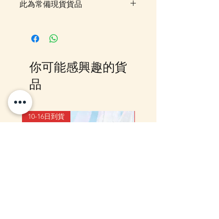
此為常備現貨貨品
客戶可以直接放入購物車及Check
Out 購買, 如系統顯示為"無庫
存"或 未能放入購物車時, 可以
Facebook PM 或 Whatsapp 我們
你可能感興趣的貨
訂貨, 詳情請Facebook PM 或
Whatsapp 聯絡我們
品
10-16日到貨
10-16日到貨