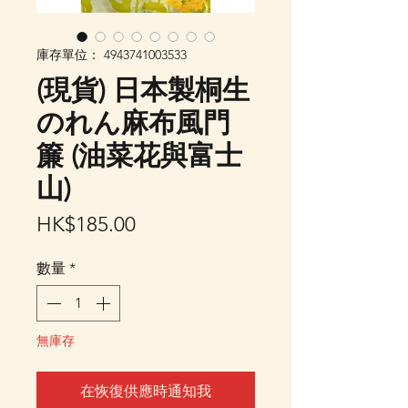
庫存單位： 4943741003533
(現貨) 日本製桐生
のれん麻布風門
簾 (油菜花與富士
山)
價
HK$185.00
格
數量
*
無庫存
在恢復供應時通知我