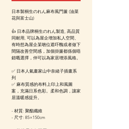
日本製桐生のれん麻布風門簾 (油菜
花與富士山)
👍 日本品牌桐生のれん製造, 高品質
同耐用, 可以為屋企增加私人空間、
有時想為屋企某啲位遮吓醜或者做下
間隔改善空間感，加個掛簾都係個唔
錯嘅選擇，仲可以為家居增添風格。
✅ 日本人氣畫家山中奈緒子插畫系
列
✅ 麻布質感的布料上印上和風圖
案，充滿日系色彩。柔和色調，讓家
居溫暖感提升。
- 材質: 聚酯纖維
- 尺寸: 85×150cm