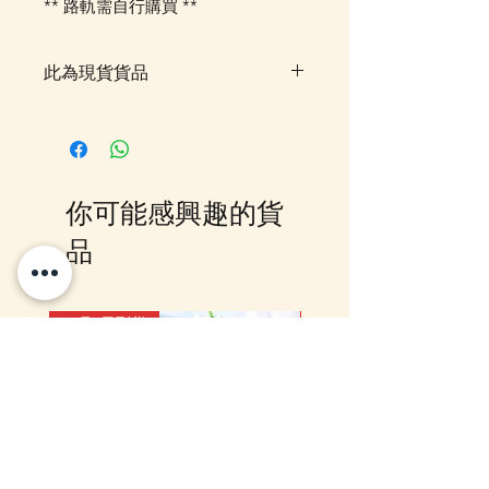
** 路軌需自行購買 **
此為現貨貨品
客戶可以直接放入購物車及Check
Out 購買, 如系統顯示為"無庫
存"或 未能放入購物車時, 可以
Facebook PM 或 Whatsapp 我們
你可能感興趣的貨
訂貨, 詳情請Facebook PM 或
Whatsapp 聯絡我們
品
12月5日到貨
10-16日到貨