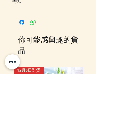
需知
此貨品需時約5-10個工作天到貨,
落單後我們會有E-mail及
Whatsapp 確認，客戶亦可
Whatsapp 我們查詢最更新的貨
你可能感興趣的貨
期，如客戶與現貨貨品一起購買滿
指定包送貨金額，需待所有貨到齊
品
後才一起寄出，方能享受相關優
惠，如郵局櫃位取件或順豐到付,
客戶則可選擇現貨的先行寄出或到
12月5日到貨
10-16日到貨
齊貨後一起寄出以節省運費 (請留
意如郵局櫃位取件，因系統是以訂
單的總重量計算，如分開寄出, 可
能需另加收運費)，詳情可以
WhatsApp 或 Facebook PM 我們
查詢