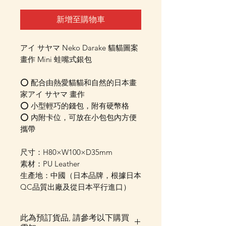
新增至購物車
アイ サヤマ Neko Darake 貓貓圖案
畫作 Mini 蛙嘴式銀包
⭕ 配合由熱愛貓貓和自然的日本畫
家アイ サヤマ 畫作
⭕ 小型輕巧的錢包，附有硬幣格
⭕ 內附卡位，可放在小包包內方便
攜帶
尺寸：H80×W100×D35mm
素材：PU Leather
生產地：中國（日本品牌，根據日本
QC品質出廠及從日本平行進口）
此為預訂貨品, 請參考以下購買