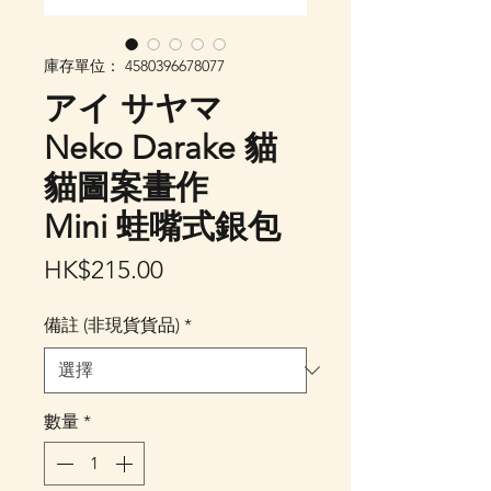
庫存單位： 4580396678077
アイ サヤマ
Neko Darake 貓
貓圖案畫作
Mini 蛙嘴式銀包
價
HK$215.00
格
備註 (非現貨貨品)
*
數量
*