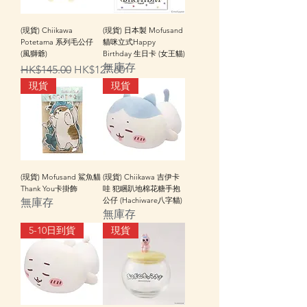
(現貨) Chiikawa
(現貨) 日本製 Mofusand
Potetama 系列毛公仔
貓咪立式Happy
(風獅爺)
Birthday 生日卡 (女王貓)
無庫存
一般價格
促銷價格
HK$145.00
HK$127.60
現貨
現貨
(現貨) Mofusand 鯊魚貓
(現貨) Chiikawa 吉伊卡
Thank You卡掛飾
哇 犯睏趴地棉花糖手抱
公仔 (Hachiware八字貓)
無庫存
無庫存
5-10日到貨
現貨