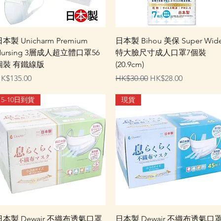
快速瀏覽
快速瀏覽
本製 Unicharm Premium
日本製 Bihou 美保 Super Wid
Nursing 3層成人超立體口罩56
特大臉尺寸成人口罩7個裝
個裝 有鐵線版
(20.9cm)
價格
一般價格
促銷價格
K$135.00
HK$30.00
HK$28.00
5-10日到貨
現貨
快速瀏覽
快速瀏覽
日本製 Dewair 不織布透氣口罩
日本製 Dewair 不織布透氣口