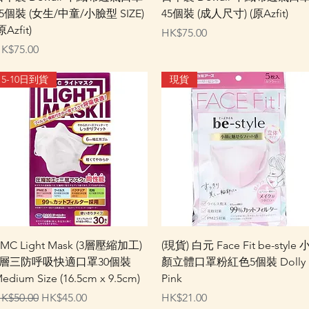
5個裝 (女生/中童/小臉型 SIZE)
45個裝 (成人尺寸) (原Azfit)
原Azfit)
價格
HK$75.00
價格
K$75.00
5-10日到貨
現貨
快速瀏覽
快速瀏覽
MC Light Mask (3層壓縮加工)
(現貨) 白元 Face Fit be-style 
1層三防呼吸快適口罩30個裝
顏立體口罩粉紅色5個裝 Dolly
edium Size (16.5cm x 9.5cm)
Pink
一般價格
促銷價格
價格
K$50.00
HK$45.00
HK$21.00