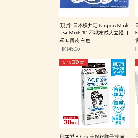
快速瀏覽
(現貨) 日本橫井定 Nippon Mask
日
The Mask 3D 不織布成人立體口
罩30個裝 白色
價格
HK$45.00
H
5-10日到貨
快速瀏覽
日本製 Bihou 美保銀離子雙濾