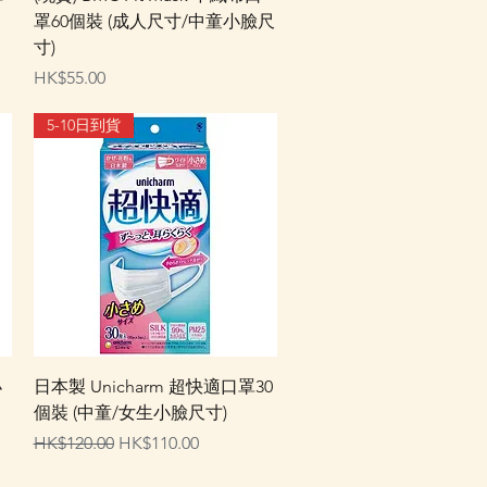
罩60個裝 (成人尺寸/中童小臉尺
寸)
價格
HK$55.00
5-10日到貨
快速瀏覽
小
日本製 Unicharm 超快適口罩30
個裝 (中童/女生小臉尺寸)
一般價格
促銷價格
HK$120.00
HK$110.00