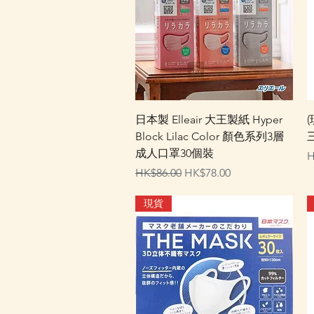
快速瀏覽
日本製 Elleair 大王製紙 Hyper
Block Lilac Color 顏色系列3層
成人口罩30個裝
H
一般價格
促銷價格
HK$86.00
HK$78.00
現貨