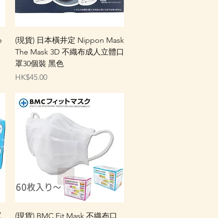
快速瀏覽
e
(現貨) 日本橫井定 Nippon Mask
The Mask 3D 不織布成人立體口
罩30個裝 黑色
價格
HK$45.00
快速瀏覽
罩
(現貨) BMC Fit Mask 不織布口