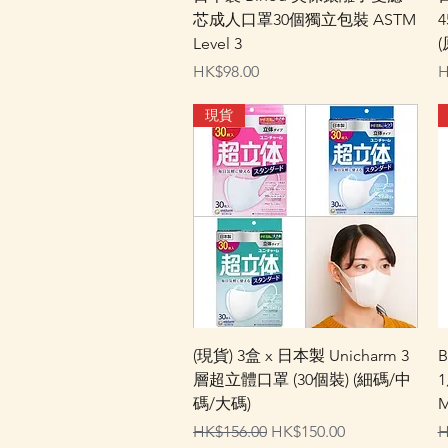
芯成人口罩30個獨立包裝 ASTM
4
Level 3
(
價格
HK$98.00
H
現貨
快速瀏覽
(現貨) 3盒 x 日本製 Unicharm 3
B
層超立體口罩 (30個裝) (細碼/中
碼/大碼)
M
一般價格
促銷價格
HK$156.00
HK$150.00
H