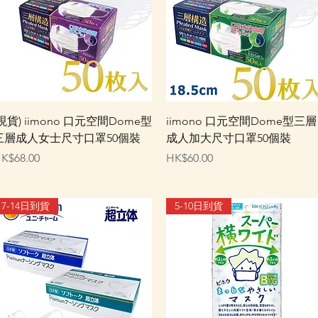
快速瀏覽
快速瀏覽
(現貨) iimono 口元空間Dome型
iimono 口元空間Dome型三層
三層成人女士尺寸口罩50個裝
成人加大尺寸口罩50個裝
價格
價格
K$68.00
HK$60.00
7-14日到貨
5-10日到貨