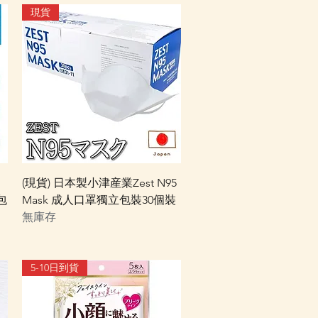
現貨
快速瀏覽
(現貨) 日本製小津産業Zest N95
包
Mask 成人口罩獨立包裝30個裝
無庫存
5-10日到貨