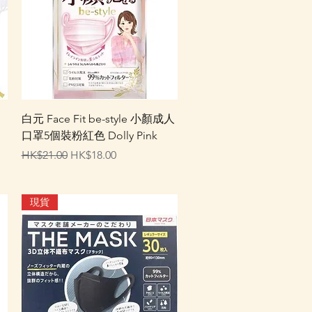
快速瀏覽
白元 Face Fit be-style 小顏成人
口罩5個裝粉紅色 Dolly Pink
一般價格
促銷價格
HK$21.00
HK$18.00
現貨