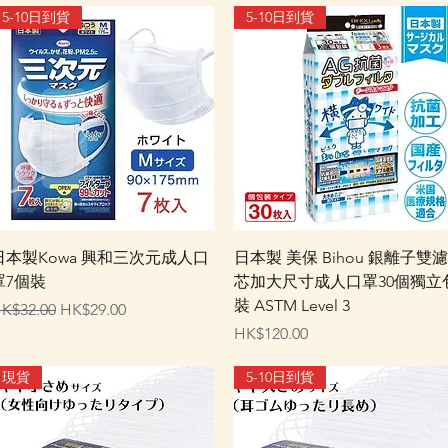
5-10日到貨
5-10日到貨
快速瀏覽
快速瀏覽
日本製Kowa 興和三次元成人口
日本製 美保 Bihou 銀離子雙濾
罩7個裝
芯加大尺寸成人口罩30個獨立
裝 ASTM Level 3
一般價格
促銷價格
K$32.00
HK$29.00
價格
HK$120.00
現貨
5-10日到貨