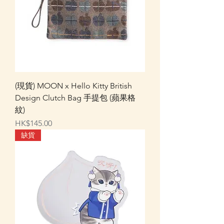
(現貨) MOON x Hello Kitty British
Design Clutch Bag 手提包 (蘋果格
紋)
價格
HK$145.00
缺貨