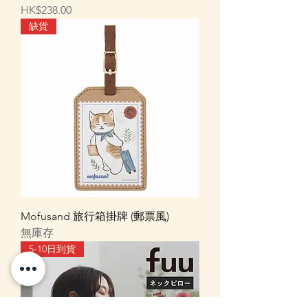
價格
HK$238.00
缺貨
Mofusand 旅行箱掛牌 (郵票風)
無庫存
5-10日到貨