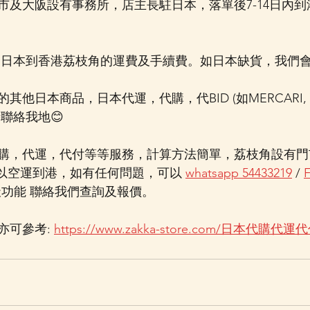
市及大阪設有事務所，店主長駐日本，落單後7-14日內
由日本到香港荔枝角的運費及手續費。如日本缺貨，我們
他日本商品，日本代運，代購，代BID (如MERCARI, Y
聯絡我地😊
購，代運，代付等等服務，計算方法簡單，荔枝角設有門
內以空運到港，如有任何問題，可以 
whatsapp 54433219
 / 
天功能 聯絡我們查詢及報價。
可參考: 
https://www.zakka-store.com/日本代購代