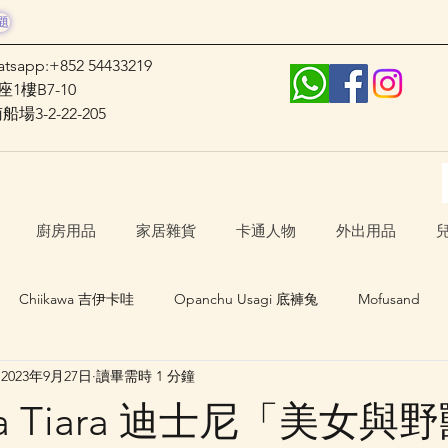
題
atsapp:+852 54433219
1樓B7-10
3-2-22-205
廚房用品
家居雜貨
卡通人物
外出用品
Chiikawa 吉伊卡哇
Opanchu Usagi 底褲兔
Mofusand
2023年9月27日
讀畢需時 1 分鐘
日本口罩
其他卡通人物
日本生活 Japan Life
tha Tiara 迪士尼「美女與