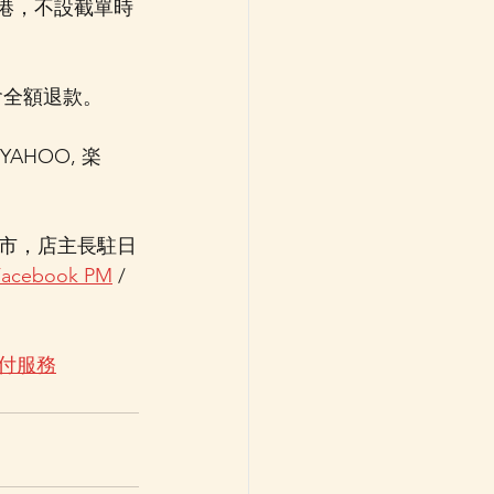
到港，不設截單時
會全額退款。
AHOO, 楽
市，店主長駐日
Facebook PM
 / 
運代付服務