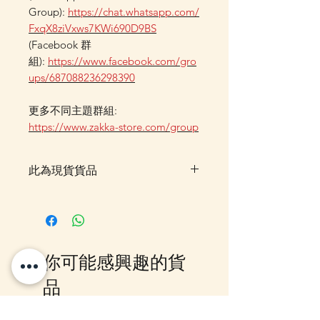
Group):
https://chat.whatsapp.com/
FxqX8ziVxws7KWi690D9BS
(Facebook 群
組):
https://www.facebook.com/gro
ups/687088236298390
更多不同主題群組:
https://www.zakka-store.com/group
此為現貨貨品
客戶可以直接放入購物車及Check
Out 購買, 如系統顯示為"無庫
存"或 未能放入購物車時, 可以
Facebook PM 或 Whatsapp 我們
你可能感興趣的貨
訂貨, 詳情請Facebook PM 或
Whatsapp 聯絡我們
品