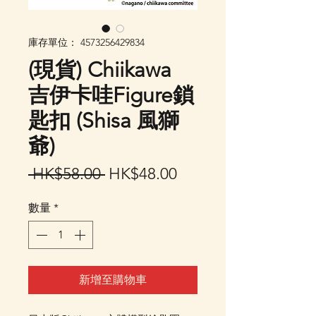
庫存單位： 4573256429834
(現貨) Chiikawa
吉伊卡哇Figure鎖
匙扣 (Shisa 風獅
爺)
一
促
 HK$58.00 
HK$48.00
般
銷
數量
*
價
價
格
格
新增至購物車