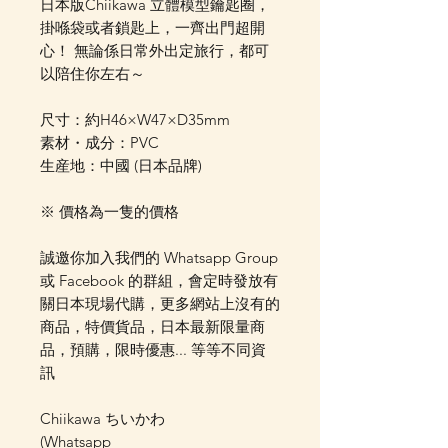
日本版Chiikawa 立體模型鑰匙圈，
掛喺袋或者鎖匙上，一齊出門超開
心！ 無論係日常外出定旅行，都可
以陪住你左右～
尺寸：約H46×W47×D35mm
素材・成分：PVC
生産地：中國 (日本品牌)
※ 價格為一隻的價格
誠邀你加入我們的 Whatsapp Group
或 Facebook 的群組，會定時發放有
關日本現場代購，更多網站上沒有的
商品，特價貨品，日本最新限量商
品，預購，限時優惠... 等等不同資
訊
Chiikawa ちいかわ
(Whatsapp