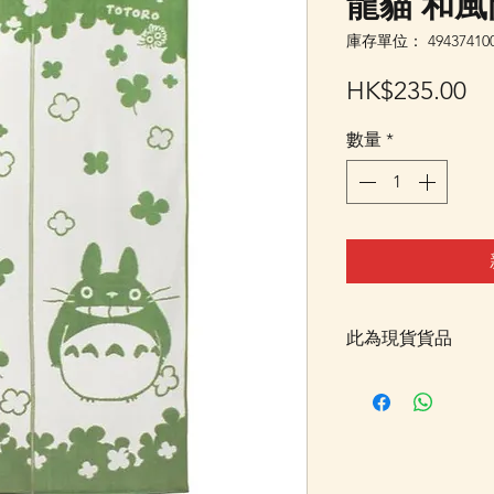
龍貓 和風
庫存單位： 494374100
價
HK$235.00
格
數量
*
此為現貨貨品
客戶可以直接放入購物
統顯示為"無庫存"
Facebook PM 或
Facebook PM 或