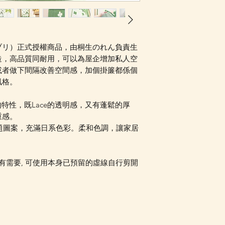
ジブリ）正式授權商品，由桐生のれん負責生
造，高品質同耐用，可以為屋企增加私人空
或者做下間隔改善空間感，加個掛簾都係個
風格。
的特性，既Lace的透明感，又有蓬鬆的厚
重感。
題圖案，充滿日系色彩。柔和色調，讓家居
有需要, 可使用本身已預留的虛線自行剪開