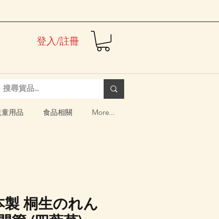
登入/註冊
兒童用品
食品相關
More...
日本製 桐生のれん