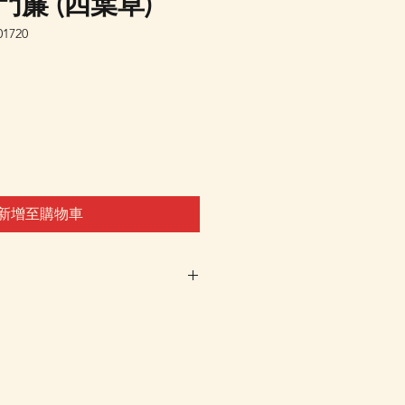
門簾 (四葉草)
1720
新增至購物車
車及Check Out 購買, 如系
或 未能放入購物車時, 可以
 Whatsapp 我們訂貨, 詳情請
 Whatsapp 聯絡我們