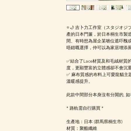
⭐🌙 吉卜力工作室（スタジオ
產的日本門簾，於日本桐生市製
間、有時想為屋企某啲位遮吓醜
唔錯嘅選擇，仲可以為家居增添
✅結合了Lace材質及和毛絨材質
度，更顯豐富的立體感卻不會沉
✅ 麻布質感的布料上可愛龍貓主
溫暖感提升。
此款中間部分本身沒有分閞的, 如
* 路軌需自行購買 *
生產地：日本 (群馬県桐生市)
材質：聚酯纖維