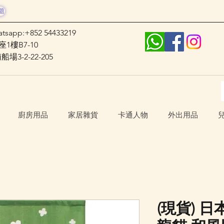
題
atsapp:+852 54433219
1樓B7-10
3-2-22-205
廚房用品
家居雜貨
卡通人物
外出用品
(現貨) 